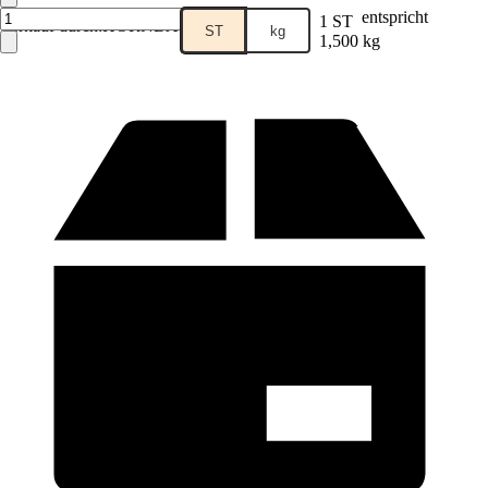
entspricht
1 ST
Verkauf durch:
HORNBACH
ST
kg
1,500 kg