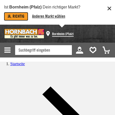
Ist
Bornheim (Pfalz)
Dein richtiger Markt?
JA, RICHTIG
Anderen Markt wählen
Bornheim (Pfalz)
Startseite