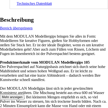
Technisches Datenblatt
Beschreibung
Bereich überspringen
Mit dem MODULAN Modelliergips bringen Sie alles in Form:
Modellieren Sie kreative Figuren, gießen Sie Hobbyformen oder
stellen Sie Stuck her. Er ist der ideale Begleiter, wenn es um kreative
Modellarbeiten geht! Aber auch zum Füllen von Rissen, Löchern und
Fugen im Innenbereich ist der Pulverspachtel bestens geeignet.
Produktmerkmale vom MODULAN Modelliergips 105
Der Pulverspachtel auf Naturgipsbasis zeichnet sich durch seine hohe
Mahlfeinheit und seinen hohen Weißgrad aus. Er ist leicht zu
verarbeiten und hat eine kurze Abbindezeit – dadurch werden Ihre
Kunstwerke schnell standfest.
Der MODULAN Modellgips lässt sich in jeder gewünschten
Konsistenz anrühren. Die Mischung besteht aus etwa 600 ml Wasser
und 1 kg Pulver. Bei kleineren Mengen empfiehlt es sich, so viel
Mehr anzeigen
Pulver ins Wasser zu streuen, bis sich trockene Inseln bilden. Nach ca.
2 Minuten Einsumpfzeit kann die Masse von Hand oder mit einem