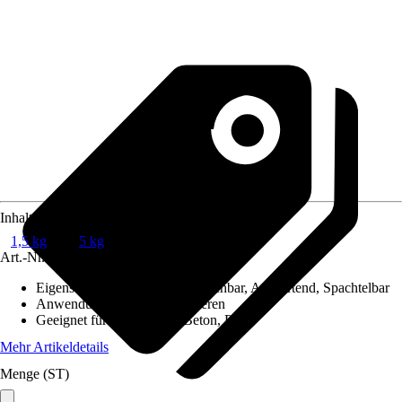
Inhalt
1,5 kg
5 kg
Art.-Nr.
5803387
Eigenschaft
:
Gießbar, Überstreichbar, Aushärtend, Spachtelbar
Anwendung
:
Füllen, Modellieren
Geeignet für Untergrund
:
Beton, Putz
Mehr Artikeldetails
Menge (ST)