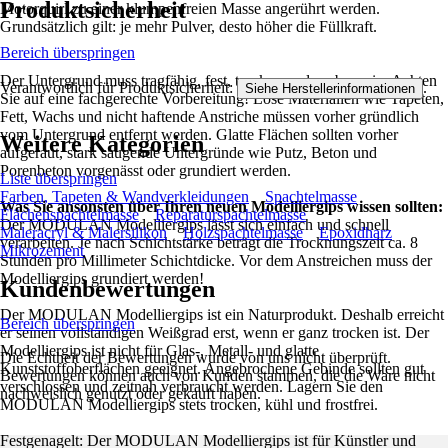
Produktsicherheit
Motorquirl zu einer klumpenfreien Masse angerührt werden.
Grundsätzlich gilt: je mehr Pulver, desto höher die Füllkraft.
Bereich überspringen
Der Untergrund muss tragfähig, fest, trocken und sauber sein. Achten
Verantwortlich für Produktsicherheit:
.
Siehe Herstellerinformationen
Sie auf eine fachgerechte Vorbereitung! Lose Materialien wie Tapeten,
Fett, Wachs und nicht haftende Anstriche müssen vorher gründlich
vom Untergrund entfernt werden. Glatte Flächen sollten vorher
Weitere Kategorien
aufgeraut, stark saugende Untergründe wie Putz, Beton und
Porenbeton vorgenässt oder grundiert werden.
Liste überspringen
Farben, Tapeten & Wandverkleidungen
Spachtelmasse
Was Sie ansonsten über Ihren neuen Modelliergips wissen sollten:
Flächenspachtelmasse
Reparaturspachtelmasse
Der MODULAN Modelliergips lässt sich einfach und schnell
Maleracryl & Malersilikon
Holzspachtelmasse
Epoxidharz
verarbeiten. Je nach Schichtstärke beträgt die Trocknungszeit ca. 8
Mikrozement
Stunden pro Millimeter Schichtdicke. Vor dem Anstreichen muss der
Modelliergips grundiert werden!
Kundenbewertungen
Der MODULAN Modelliergips ist ein Naturprodukt. Deshalb erreicht
Bereich überspringen
er seinen vollständigen Weißgrad erst, wenn er ganz trocken ist. Der
Modelliergips ist nicht für Glas-, Metall- und glatte
Die Echtheit der Bewertungen wurde von uns nicht überprüft.
Kunststoffoberflächen geeignet. Angebrochene Gebinde sollten gut
Bewertungen können auch von Kunden stammen, die die Ware nicht
verschlossen und zeitnah verbraucht werden. Lagern Sie den
nachweislich genutzt oder gekauft haben.
MODULAN Modelliergips stets trocken, kühl und frostfrei.
Festgenagelt: Der MODULAN Modelliergips ist für Künstler und