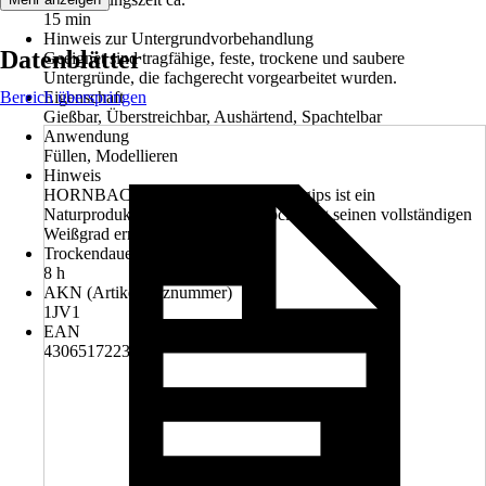
15 min
Hinweis zur Untergrundvorbehandlung
Datenblätter
Geeignet sind tragfähige, feste, trockene und saubere
Untergründe, die fachgerecht vorgearbeitet wurden.
Bereich überspringen
Eigenschaft
Gießbar, Überstreichbar, Aushärtend, Spachtelbar
Anwendung
Füllen, Modellieren
Hinweis
HORNBACH Hobby- und Modelliergips ist ein
Naturprodukt,das erst nach Austrocknung seinen vollständigen
Weißgrad erreicht.
Trockendauer ca. in Stunden
8 h
AKN (Artikelkurznummer)
1JV1
EAN
4306517223410