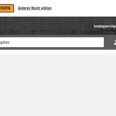
RICHTIG
Anderen Markt wählen
Sendungsverfolg