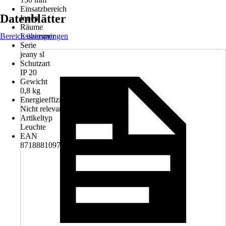
Einsatzbereich
Datenblätter
Innen
Räume
Bereich überspringen
Esszimmer
Serie
jeany sl
Schutzart
IP 20
Gewicht
0,8 kg
Energieeffizienzklasse
Nicht relevant
Artikeltyp
Leuchte
EAN
8718881097195