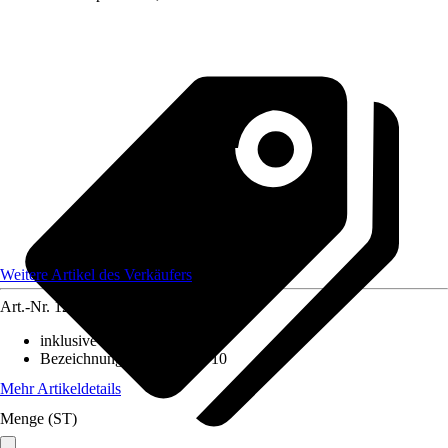
Weitere Artikel des Verkäufers
Art.-Nr.
12175497
inklusive Leuchtmittel
:
Nein
Bezeichnung Fassung
:
GU10
Mehr Artikeldetails
Menge (ST)