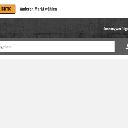
RICHTIG
Anderen Markt wählen
Sendungsverfolg