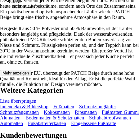
Design und verleiht jeder Küche einen eleganten Look. Küchen sind
EAN
heute nicht nur Arbeitsräume, sondern auch Orte des Zusammenseins.
9010014451553
Ein praktischer und optisch ansprechender Läufer wie der PATCH
Beige bringt eine frische, angenehme Atmosphäre in den Raum.
Hergestellt aus 50 % Polyester und 50 % Baumwolle, ist der Läufer
besonders langlebig und pflegeleicht. Dank der wasserabweisenden,
phthalatfreien PVC-Rückseite schützt er den Boden zuverlässig vor
Nässe und Schmutz. Flüssigkeiten perlen ab, und der Teppich kann bei
30°C in der Waschmaschine gereinigt werden. Ein großer Vorteil ist
die individuelle Zuschneidbarkeit – er passt sich jeder Küche perfekt
an, ohne zu fransen.
Produziert in der EU, überzeugt der PATCH Beige durch seine hohe
Mehr anzeigen
Qualität und Robustheit, ideal für den Alltag. Er ist die perfekte Wahl
für alle, die Funktion und Design vereinen möchten.
Weitere Kategorien
Liste überspringen
Innendeko & Bildershop
Fußmatten
Schmutzfangläufer
Schmutzfangmatten
Kokosmatten
Ripsmatten
Fußmatten Gummi
Alumatten
Bodenmatten & Schutzmatten
Schuhabtropfwannen
Automatten
Fußabstreiferkasten
Eingelassene Fußmatte
Kundenbewertungen