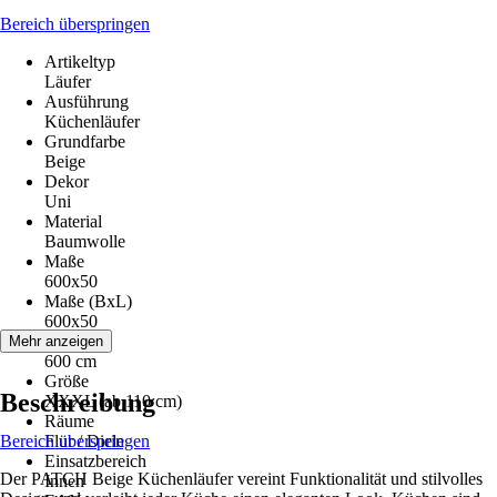
Bereich überspringen
Artikeltyp
Läufer
Ausführung
Küchenläufer
Grundfarbe
Beige
Dekor
Uni
Material
Baumwolle
Maße
600x50
Maße (BxL)
600x50
Höhe
Mehr anzeigen
600 cm
Größe
Beschreibung
XXXL (ab 110 cm)
Räume
Bereich überspringen
Flur / Diele
Einsatzbereich
Der PATCH Beige Küchenläufer vereint Funktionalität und stilvolles
Innen