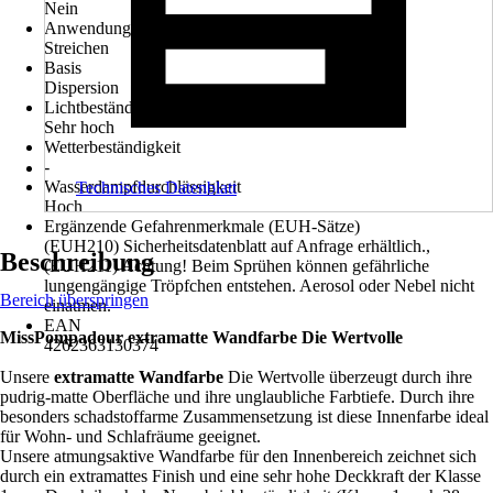
Nein
Anwendung
Streichen
Basis
Dispersion
Lichtbeständigkeit
Sehr hoch
Wetterbeständigkeit
-
Wasserdampfdurchlässigkeit
Technisches Datenblatt
Hoch
Ergänzende Gefahrenmerkmale (EUH-Sätze)
(EUH210) Sicherheitsdatenblatt auf Anfrage erhältlich.,
Beschreibung
(EUH211) Achtung! Beim Sprühen können gefährliche
lungengängige Tröpfchen entstehen. Aerosol oder Nebel nicht
Bereich überspringen
einatmen.
EAN
MissPompadour extramatte Wandfarbe Die Wertvolle
4262363130374
Unsere
extramatte Wandfarbe
Die Wertvolle überzeugt durch ihre
pudrig-matte Oberfläche und ihre unglaubliche Farbtiefe. Durch ihre
besonders schadstoffarme Zusammensetzung ist diese Innenfarbe ideal
für Wohn- und Schlafräume geeignet.
Unsere atmungsaktive Wandfarbe für den Innenbereich zeichnet sich
durch ein extramattes Finish und eine sehr hohe Deckkraft der Klasse