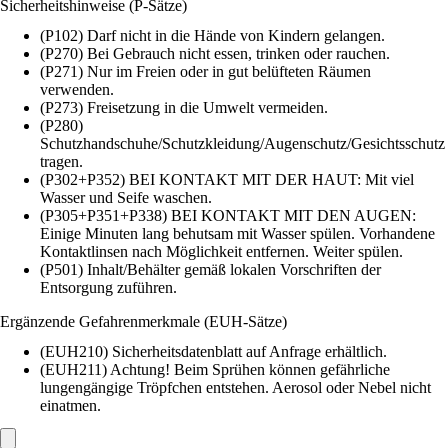
Sicherheitshinweise (P-Sätze)
(P102) Darf nicht in die Hände von Kindern gelangen.
(P270) Bei Gebrauch nicht essen, trinken oder rauchen.
(P271) Nur im Freien oder in gut belüfteten Räumen
verwenden.
(P273) Freisetzung in die Umwelt vermeiden.
(P280)
Schutzhandschuhe/Schutzkleidung/Augenschutz/Gesichtsschutz
tragen.
(P302+P352) BEI KONTAKT MIT DER HAUT: Mit viel
Wasser und Seife waschen.
(P305+P351+P338) BEI KONTAKT MIT DEN AUGEN:
Einige Minuten lang behutsam mit Wasser spülen. Vorhandene
Kontaktlinsen nach Möglichkeit entfernen. Weiter spülen.
(P501) Inhalt/Behälter gemäß lokalen Vorschriften der
Entsorgung zuführen.
Ergänzende Gefahrenmerkmale (EUH-Sätze)
(EUH210) Sicherheitsdatenblatt auf Anfrage erhältlich.
(EUH211) Achtung! Beim Sprühen können gefährliche
lungengängige Tröpfchen entstehen. Aerosol oder Nebel nicht
einatmen.