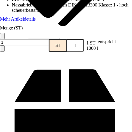
Nassabriebbeständigkeit nach DIN EN 13300 Klasse
:
1 - hoch
scheuerbeständig
Mehr Artikeldetails
Menge (ST)
Verkauf durch:
MissPompadour
entspricht
1 ST
ST
l
1000 l