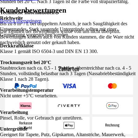
Stunden bei 20°C. Nach 3 Tagen ist die Farbe voll strapazierfähig.
Kundenbewertungen
Technische Informationen
Reichweite
Bereich überspringen
Bis zu 8 m² / L bei doppeltem Anstrich, je nach Saugfähigkeit des
Untergrundes. Stark saugende Untergründe sollten mit einer
Die Echtheit der Bewertungen wurde von uns nicht überprüft.
Grundierung vorgestrichen werden.
Bewertungen können auch von Kunden stammen, die die Ware nicht
nachweislich genutzt oder gekauft haben.
Deckkraftklasse
Klasse 1 gemäß ISO 6504-3 und DIN EN 13 300.
Trocknungszeit bei 20°C
Zahlarten
Staubtrocken nach ca. 0,5 - 1 Stunden, überstreichbar nach ca. 4 - 5
Stunden, vollständig belastbar nach 3 Tagen (Nassabriebbeständigkeit
Klasse 1 nach 28 Tagen).
Verarbeitungstemperatur
Nicht unter +5°C verarbeiten.
Verarbeitung
Pinsel, Rolle, vor Gebrauch gut umrühren.
Untergründe
Geeignet für Tapete, Putz, Gipskarton, Altanstriche, Mauerwerk,