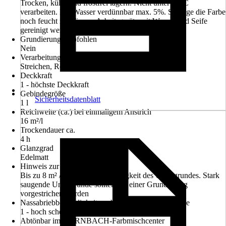
Trocken, kühl- und frostfrei lagern. Nicht unter +5°C
verarbeiten. Mit Wasser verdünnbar max. 5%. Solange die Farbe
noch feucht ist, können Arbeitsgeräte mit Wasser und Seife
gereinigt werden
Grundierung empfohlen
Nein
Verarbeitung
Streichen, Rollen
Deckkraft
1 - höchste Deckkraft
Gebindegröße
Sicherheitsdatenblatt
1 l
Reichweite (ca.) bei einmaligem Anstrich
16 m²/l
Trockendauer ca.
4 h
Glanzgrad
Edelmatt
Hinweis zur Reichweite
Bis zu 8 m² / L, je nach Saugfähigkeit des Untergrundes. Stark
saugende Untergründe sollten mit einer Grundierung
vorgestrichen werden
Nassabriebbeständigkeit nach DIN EN 13300 Klasse
1 - hoch scheuerbeständig
Abtönbar im HORNBACH-Farbmischcenter