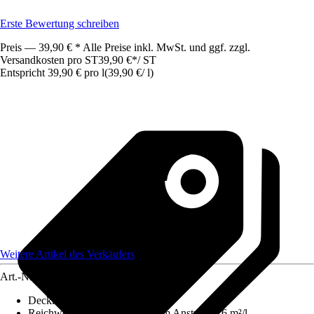
Erste Bewertung schreiben
Preis — 39,90 € * Alle Preise inkl. MwSt. und ggf. zzgl.
Versandkosten pro ST
39,90 €
*
/
ST
Entspricht 39,90 € pro l
(
39,90 €
/
l
)
Weitere Artikel des Verkäufers
Art.-Nr.
12068728
Deckkraft
:
1 - höchste Deckkraft
Reichweite (ca.) bei einmaligem Anstrich
:
16 m²/l