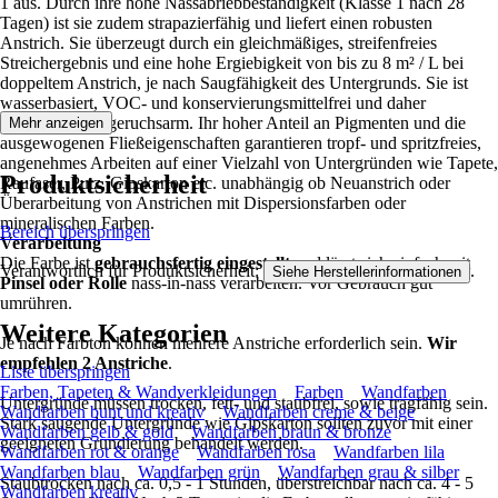
1 aus. Durch ihre hohe Nassabriebbeständigkeit (Klasse 1 nach 28
Tagen) ist sie zudem strapazierfähig und liefert einen robusten
Anstrich. Sie überzeugt durch ein gleichmäßiges, streifenfreies
Streichergebnis und eine hohe Ergiebigkeit von bis zu 8 m² / L bei
doppeltem Anstrich, je nach Saugfähigkeit des Untergrunds. Sie ist
wasserbasiert, VOC- und konservierungsmittelfrei und daher
ausgesprochen geruchsarm. Ihr hoher Anteil an Pigmenten und die
Mehr anzeigen
ausgewogenen Fließeigenschaften garantieren tropf- und spritzfreies,
angenehmes Arbeiten auf einer Vielzahl von Untergründen wie Tapete,
Produktsicherheit
Raufaser, Putz, Gipskarton etc. unabhängig ob Neuanstrich oder
Überarbeitung von Anstrichen mit Dispersionsfarben oder
mineralischen Farben.
Bereich überspringen
Verarbeitung
Die Farbe ist
gebrauchsfertig eingestellt
und lässt sich einfach mit
Verantwortlich für Produktsicherheit:
.
Siehe Herstellerinformationen
Pinsel oder Rolle
nass-in-nass verarbeiten. Vor Gebrauch gut
umrühren.
Weitere Kategorien
Je nach Farbton können mehrere Anstriche erforderlich sein.
Wir
empfehlen 2 Anstriche
.
Liste überspringen
Farben, Tapeten & Wandverkleidungen
Farben
Wandfarben
Untergründe müssen trocken, fett- und staubfrei, sowie tragfähig sein.
Wandfarben bunt und kreativ
Wandfarben creme & beige
Stark saugende Untergründe wie Gipskarton sollten zuvor mit einer
Wandfarben gelb & gold
Wandfarben braun & bronze
geeigneten Grundierung behandelt werden.
Wandfarben rot & orange
Wandfarben rosa
Wandfarben lila
Wandfarben blau
Wandfarben grün
Wandfarben grau & silber
Staubtrocken nach ca. 0,5 - 1 Stunden, überstreichbar nach ca. 4 - 5
Wandfarben kreativ