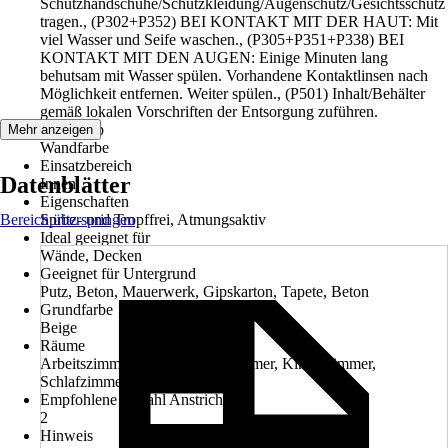
Schutzhandschuhe/Schutzkleidung/Augenschutz/Gesichtsschutz
tragen., (P302+P352) BEI KONTAKT MIT DER HAUT: Mit
viel Wasser und Seife waschen., (P305+P351+P338) BEI
KONTAKT MIT DEN AUGEN: Einige Minuten lang
behutsam mit Wasser spülen. Vorhandene Kontaktlinsen nach
Möglichkeit entfernen. Weiter spülen., (P501) Inhalt/Behälter
gemäß lokalen Vorschriften der Entsorgung zuführen.
Artikeltyp
Mehr anzeigen
Wandfarbe
Einsatzbereich
Datenblätter
Innen
Eigenschaften
Bereich überspringen
Spritz- und Tropffrei, Atmungsaktiv
Ideal geeignet für
Wände, Decken
Geeignet für Untergrund
Putz, Beton, Mauerwerk, Gipskarton, Tapete, Beton
Grundfarbe
Beige
Räume
Arbeitszimmer, Küche, Wohnzimmer, Kinderzimmer,
Schlafzimmer
Empfohlene Anzahl Anstriche
2
Hinweis