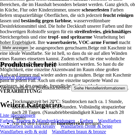
Bereichen, die im Haushalt besonders belastet werden. Ganz gleich, ob
in Küche, Flur oder Kinderzimmer, unsere
scheuerfesten
Farben
liefern strapazierfähige Oberflächen, die sich jederzeit
feucht reinigen
lassen und
beständig gegen farblose
, wasserverdünnbare
Desinfektionsmittel sind. Die hohe Deckkraft unserer Farben und ihre
hochwertigen Rohstoffe sorgen für ein
streifenfreies, gleichmäßiges
Streichergebnis und eine
tropf- und spritzarme
Verarbeitung bei
hoher Ergiebigkeit. Ihre
wasserbasierte, VOC-arme Formel
macht
unsere Wandfarbe ausgesprochen geruchsarm.Beige mit Kaschmir ist
Mehr anzeigen
eine ideale Wandfarbe. Sie ist hell, so dass du sie auf allen Wänden
eines Raumes einsetzen kannst. Zudem schafft sie eine wohnliche
Produktsicherheit
Atmosphäre und kann einfach kombiniert werden. So hast du die
Möglichkeit, eine einzelne Akzentwand im Raum ohne großen
Aufwand immer mal wieder anders zu gestalten. Beige mit Kaschmir
Bereich überspringen
passt in jedem Fall. Auch um eine einzelne tapezierte Wand zu
ergänzen, ist der neutrale, freundliche Farbton ideal.
Verantwortlich für Produktsicherheit:
.
Siehe Herstellerinformationen
VERARBEITUNG:
Trocknungszeit bei 20°C: Staubtrocken nach ca. 1 Stunde,
Weitere Kategorien
überstreichbar nach ca. 6 Stunden. Vollständig strapazierbar
nach 28 Tagen. (Nassabriebbeständigkeit Klasse 1 nach 28
Liste überspringen
Tagen)
Farben, Tapeten & Wandverkleidungen
Farben
Wandfarben
Nur für den Einsatz im
Innenbereich
geeignet.
Wandfarben bunt und kreativ
Wandfarben creme & beige
Wandfarben gelb & gold
Wandfarben braun & bronze