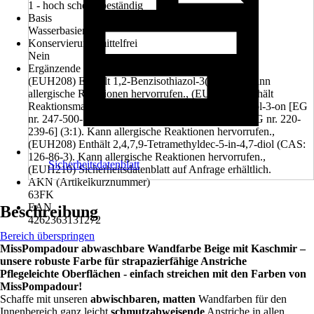
1 - hoch scheuerbeständig
Basis
Wasserbasierend
Konservierungsmittelfrei
Nein
Ergänzende Gefahrenmerkmale (EUH-Sätze)
(EUH208) Enthält 1,2-Benzisothiazol-3(2H)-on. Kann
allergische Reaktionen hervorrufen., (EUH208) Enthält
Reaktionsmasse aus: 5-Chlor-2-methyl-2H-isothiazol-3-on [EG
nr. 247-500-7] und 2-Methyl-2H-isothiazol-3-on [EG nr. 220-
239-6] (3:1). Kann allergische Reaktionen hervorrufen.,
(EUH208) Enthält 2,4,7,9-Tetramethyldec-5-in-4,7-diol (CAS:
126-86-3). Kann allergische Reaktionen hervorrufen.,
Sicherheitsdatenblatt
(EUH210) Sicherheitsdatenblatt auf Anfrage erhältlich.
AKN (Artikelkurznummer)
63FK
EAN
Beschreibung
4262363131272
Bereich überspringen
MissPompadour abwaschbare Wandfarbe Beige mit Kaschmir –
unsere robuste Farbe für strapazierfähige Anstriche
Pflegeleichte Oberflächen - einfach streichen mit den Farben von
MissPompadour!
Schaffe mit unseren
abwischbaren, matten
Wandfarben für den
Innenbereich ganz leicht
schmutzabweisende
Anstriche in allen