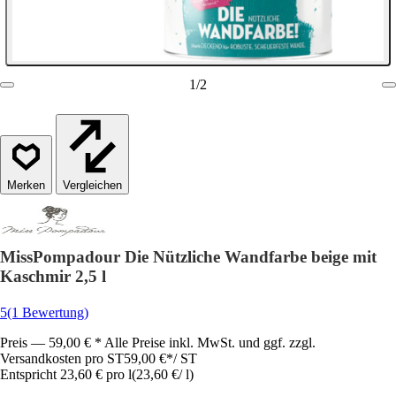
1
/
2
Vergleichen
MissPompadour Die Nützliche Wandfarbe beige mit
Kaschmir 2,5 l
5
(1 Bewertung)
Preis — 59,00 € * Alle Preise inkl. MwSt. und ggf. zzgl.
Versandkosten pro ST
59,00 €
*
/
ST
Entspricht 23,60 € pro l
(
23,60 €
/
l
)