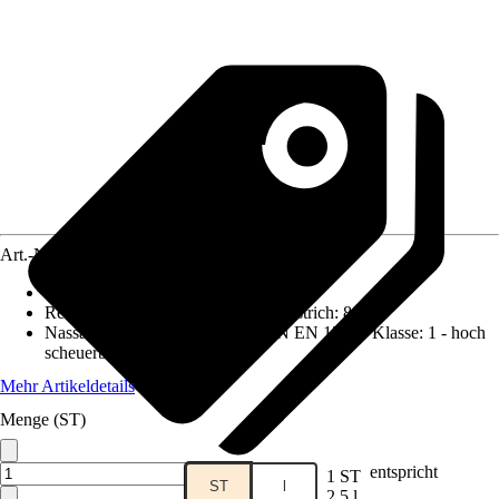
Art.-Nr.
12068769
Deckkraft
:
1 - höchste Deckkraft
Reichweite (ca.) bei einmaligem Anstrich
:
8 m²/l
Nassabriebbeständigkeit nach DIN EN 13300 Klasse
:
1 - hoch
scheuerbeständig
Mehr Artikeldetails
Menge (ST)
entspricht
1 ST
ST
l
2,5 l