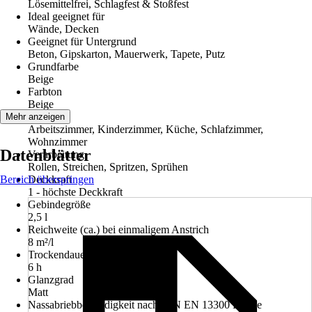
Lösemittelfrei, Schlagfest & Stoßfest
Ideal geeignet für
Wände, Decken
Geeignet für Untergrund
Beton, Gipskarton, Mauerwerk, Tapete, Putz
Grundfarbe
Beige
Farbton
Beige
Räume
Mehr anzeigen
Arbeitszimmer, Kinderzimmer, Küche, Schlafzimmer,
Wohnzimmer
Datenblätter
Verarbeitung
Rollen, Streichen, Spritzen, Sprühen
Bereich überspringen
Deckkraft
1 - höchste Deckkraft
Gebindegröße
2,5 l
Reichweite (ca.) bei einmaligem Anstrich
8 m²/l
Trockendauer ca.
6 h
Glanzgrad
Matt
Nassabriebbeständigkeit nach DIN EN 13300 Klasse