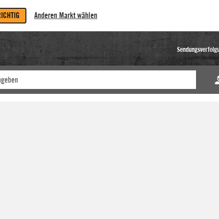
RICHTIG
Anderen Markt wählen
Sendungsverfolg