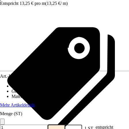
Entspricht 13,25 € pro m
(
13,25 €
/
m
)
Art.-Nr.
12030252
Eigenschaft
:
Frostsicher
Grundfarbe
:
Grau, Weiß
Material
:
Feinsteinzeug
Mehr Artikeldetails
Menge (ST)
entspricht
1 ST