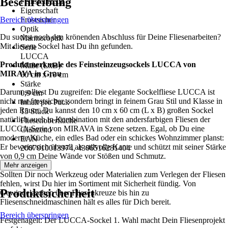
Beschreibung
Feinsteinzeug
Eigenschaft
Bereich überspringen
Frostsicher
Optik
Du suchst noch den krönenden Abschluss für Deine Fliesenarbeiten?
Marmoroptik
Mit diesem Sockel hast Du ihn gefunden.
Serie
LUCCA
Produktmerkmale des Feinsteinzeugsockels LUCCA von
Maße (LxB)
MIRAVA in Grau
60 cm x 10 cm
Stärke
Darum solltest Du zugreifen: Die elegante Sockelfliese LUCCA ist
0,9 cm
nicht nur frostsicher, sondern bringt in feinem Grau Stil und Klasse in
Inhalt pro Pack
jeden Raum. Du kannst den 10 cm x 60 cm (L x B) großen Sockel
15 Stück
natürlich auch in Kombination mit den andersfarbigen Fliesen der
Fliesenoberfläche
LUCCA-Serie von MIRAVA in Szene setzen. Egal, ob Du eine
Glänzend
moderne Küche, ein edles Bad oder ein schickes Wohnzimmer planst:
EAN
Er beweist sich überall als stilvolle Kante und schützt mit seiner Stärke
2007010013974, 4306516281404
von 0,9 cm Deine Wände vor Stößen und Schmutz.
Mehr anzeigen
Sollten Dir noch Werkzeug oder Materialien zum Verlegen der Fliesen
fehlen, wirst Du hier im Sortiment mit Sicherheit fündig. Von
Produktsicherheit
Gewindelaschen über Fliesenkreuze bis hin zu
Fliesenschneidmaschinen hält es alles für Dich bereit.
Bereich überspringen
Festgenagelt: Der LUCCA-Sockel 1. Wahl macht Dein Fliesenprojekt