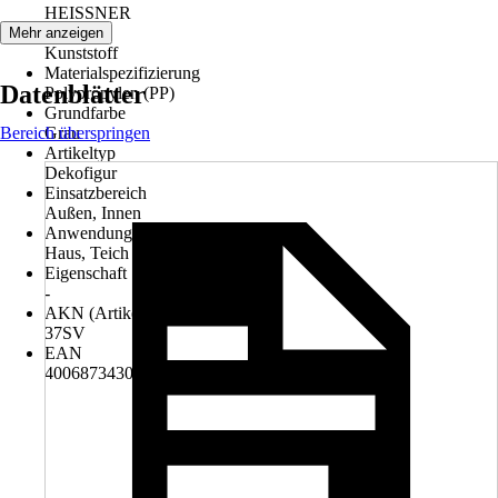
HEISSNER
Material
Mehr anzeigen
Kunststoff
Materialspezifizierung
Datenblätter
Polypropylen (PP)
Grundfarbe
Bereich überspringen
Grau
Artikeltyp
Dekofigur
Einsatzbereich
Außen, Innen
Anwendungsbereich
Haus, Teich
Eigenschaft
-
AKN (Artikelkurznummer)
37SV
EAN
4006873430346