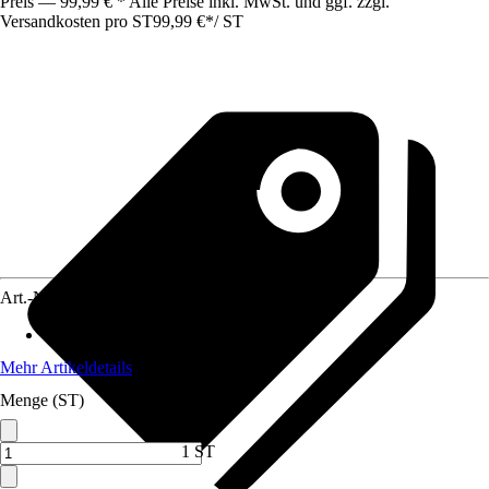
Preis — 99,99 € * Alle Preise inkl. MwSt. und ggf. zzgl.
Versandkosten pro ST
99,99 €
*
/
ST
Art.-Nr.
12706448
Material
:
Kunststoff
Mehr Artikeldetails
Menge (ST)
1 ST