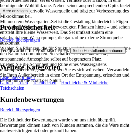
jeden Außenbereich, sei es Garten, Terrasse oder Balkon, in eine
beruhigende Wohlfühlzone. Neben seiner ansprechenden Optik bietet
er Tieren eine wertvolle Wasserquelle und trägt zur Verbesserung des
Mehr anzeigen
Mikroklimas bei.
Mit unserem Wassergarten-Set ist die Gestaltung kinderleicht: Fügen
Produktsicherheit
Sie einfach Wasser und Ihre bevorzugten Pflanzen hinzu – und schon
entsteht Ihre kleine Wasserwelt. Das Set umfasst zudem eine
solarbetriebene Wasserpumpe, die ganz ohne externe Stromquelle
Bereich überspringen
auskommt.
Wählen Sie Pflanzen, die für Struktur und Abwechslung sorgen, ohne
Verantwortlich für Produktsicherheit:
.
Siehe Herstellerinformationen
den Raum zu dominieren. So schaffen Sie eine natürliche,
entspannende Atmosphäre selbst auf begrenztem Platz.
Erleben Sie die Schönheit und Ruhe eines Wassergartens –
Weitere Kategorien
unkompliziert und genau dort, wo Sie es sich wünschen. Verwandeln
Sie Ihren Außenbereich in einen Ort der Entspannung, erleuchtet und
Liste überspringen
belebt durch die Kraft der Natur!
Garten
Teich
Teichbecken
Hochteiche & Miniteiche
Teichschalen
Kundenbewertungen
Bereich überspringen
Die Echtheit der Bewertungen wurde von uns nicht überprüft.
Bewertungen können auch von Kunden stammen, die die Ware nicht
nachweislich genutzt oder gekauft haben.