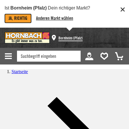
Ist
Bornheim (Pfalz)
Dein richtiger Markt?
JA, RICHTIG
Anderen Markt wählen
Bornheim (Pfalz)
Startseite