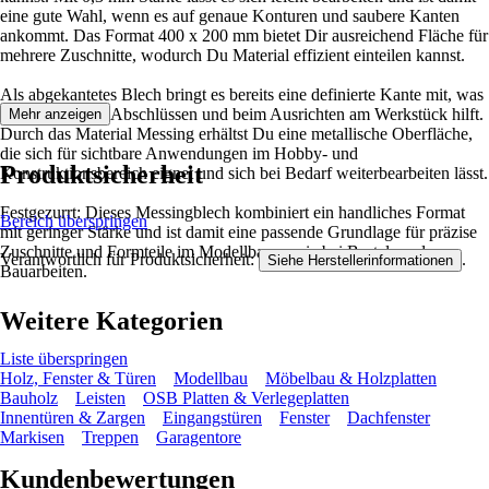
eine gute Wahl, wenn es auf genaue Konturen und saubere Kanten
ankommt. Das Format 400 x 200 mm bietet Dir ausreichend Fläche für
mehrere Zuschnitte, wodurch Du Material effizient einteilen kannst.
Als abgekantetes Blech bringt es bereits eine definierte Kante mit, was
Dir bei geraden Abschlüssen und beim Ausrichten am Werkstück hilft.
Mehr anzeigen
Durch das Material Messing erhältst Du eine metallische Oberfläche,
die sich für sichtbare Anwendungen im Hobby- und
Produktsicherheit
Konstruktionsbereich eignet und sich bei Bedarf weiterbearbeiten lässt.
Festgezurrt: Dieses Messingblech kombiniert ein handliches Format
Bereich überspringen
mit geringer Stärke und ist damit eine passende Grundlage für präzise
Zuschnitte und Formteile im Modellbau sowie bei Bastel- und
Verantwortlich für Produktsicherheit:
.
Siehe Herstellerinformationen
Bauarbeiten.
Weitere Kategorien
Liste überspringen
Holz, Fenster & Türen
Modellbau
Möbelbau & Holzplatten
Bauholz
Leisten
OSB Platten & Verlegeplatten
Innentüren & Zargen
Eingangstüren
Fenster
Dachfenster
Markisen
Treppen
Garagentore
Kundenbewertungen