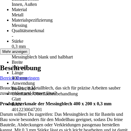
Innen, Außen
Material
Metall
Materialspezifizierung
Messing
Qualitätsmerkmal
-
Stärke
0,3 mm
Hinweis
Mehr anzeigen
Messingblech blank und halbhart
Breite
Beschreibung
200 mm
Länge
Bereich überspringen
400 mm
Anwendung
Brauchst Du ein Metallblech, das sich für präzise Arbeiten sauber
Basteln, Bau
zuschneiden und formen lässt?
Oberfläche/Oberflächenbehandlung
Glatt
Produktmerkmale der Messingblech 400 x 200 x 0,3 mm
EAN
4012230047201
Darum solltest Du zugreifen: Das Messingblech ist für Basteln und
Bau sowie besonders für den Modellbau geeignet, sodass Du feine
Bauteile, Abdeckungen oder Verkleidungen passgenau herstellen
kannst. Mit 0,3 mm Stärke lässt es sich leicht bearbeiten und ist damit