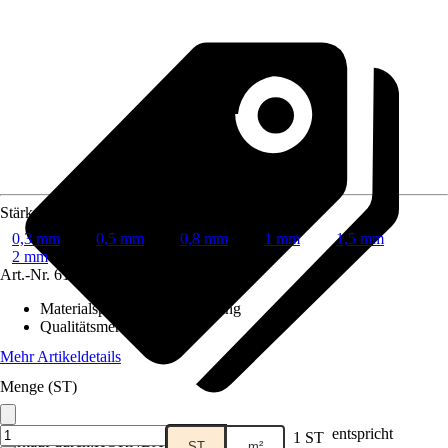
Stärke
0,3 mm
0,5 mm
0,8 mm
1 mm
1,5 mm
2 mm
Art.-Nr.
6179073
Materialspezifizierung
:
Messing
Qualitätsmerkmal
:
-
Mehr Artikeldetails
Menge (ST)
entspricht
1 ST
Verkauf durch:
HORNBACH
ST
m²