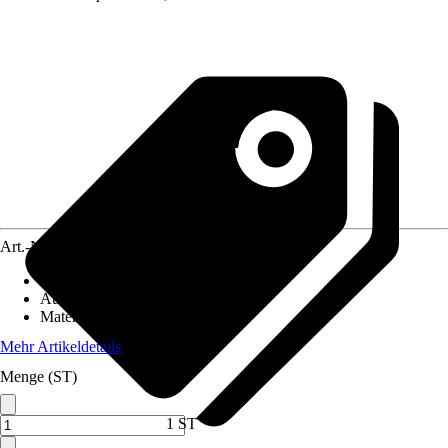
Art.-Nr.
5743441
Artikeltyp
:
Ersatzteil
Ausführung
:
Ersatzrad
Material
:
Stahl, Gummi
Mehr Artikeldetails
Menge (ST)
1 ST