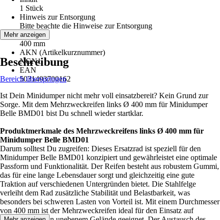
1 Stück
Hinweis zur Entsorgung
Bitte beachte die Hinweise zur Entsorgung
Länge
Mehr anzeigen
400 mm
AKN (Artikelkurznummer)
Beschreibung
NGN1
EAN
Bereich überspringen
5031403700162
Ist Dein Minidumper nicht mehr voll einsatzbereit? Kein Grund zur
Sorge. Mit dem Mehrzweckreifen links Ø 400 mm für Minidumper
Belle BMD01 bist Du schnell wieder startklar.
Produktmerkmale des Mehrzweckreifens links Ø 400 mm für
Minidumper Belle BMD01
Darum solltest Du zugreifen: Dieses Ersatzrad ist speziell für den
Minidumper Belle BMD01 konzipiert und gewährleistet eine optimale
Passform und Funktionalität. Der Reifen besteht aus robustem Gummi,
das für eine lange Lebensdauer sorgt und gleichzeitig eine gute
Traktion auf verschiedenen Untergründen bietet. Die Stahlfelge
verleiht dem Rad zusätzliche Stabilität und Belastbarkeit, was
besonders bei schweren Lasten von Vorteil ist. Mit einem Durchmesser
von 400 mm ist der Mehrzweckreifen ideal für den Einsatz auf
Baustellen und in unebenem Gelände geeignet. Der Austausch des
Mehr anzeigen