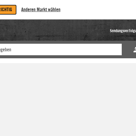
RICHTIG
Anderen Markt wählen
Sendungsverfolg