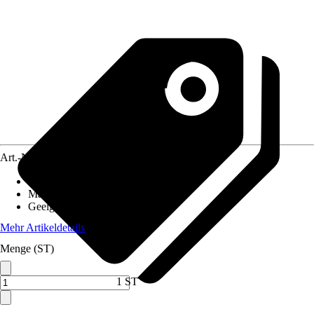
Art.-Nr.
12565287
Artikeltyp
:
Tuch
Material
:
Mikrofaser
Geeignet für
:
Lacke, Kunststoff
Mehr Artikeldetails
Menge (ST)
1 ST