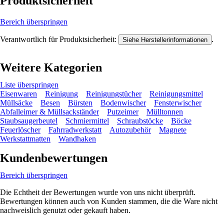
Produktsicherheit
Bereich überspringen
Verantwortlich für Produktsicherheit:
.
Siehe Herstellerinformationen
Weitere Kategorien
Liste überspringen
Eisenwaren
Reinigung
Reinigungstücher
Reinigungsmittel
Müllsäcke
Besen
Bürsten
Bodenwischer
Fensterwischer
Abfalleimer & Müllsackständer
Putzeimer
Mülltonnen
Staubsaugerbeutel
Schmiermittel
Schraubstöcke
Böcke
Feuerlöscher
Fahrradwerkstatt
Autozubehör
Magnete
Werkstattmatten
Wandhaken
Kundenbewertungen
Bereich überspringen
Die Echtheit der Bewertungen wurde von uns nicht überprüft.
Bewertungen können auch von Kunden stammen, die die Ware nicht
nachweislich genutzt oder gekauft haben.