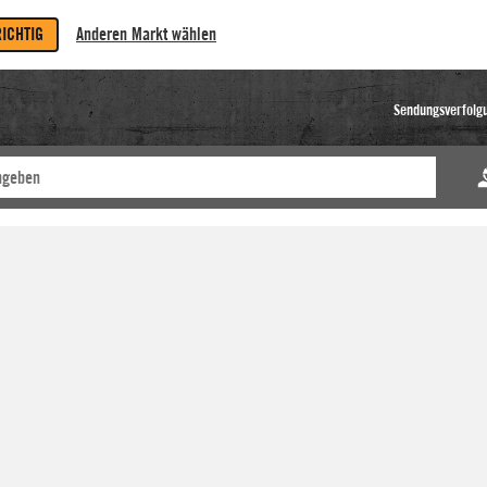
RICHTIG
Anderen Markt wählen
Sendungsverfolg