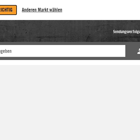
RICHTIG
Anderen Markt wählen
Sendungsverfolg