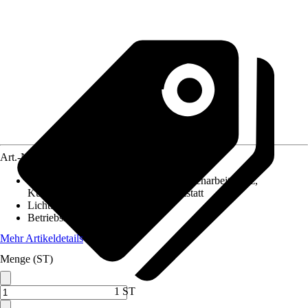
Art.-Nr.
12415366
Geeignet für
:
Raumbeleuchtung, Küchenarbeitsplatz,
Küchenunterschrank, Garage / Werkstatt
Lichtfarbe
:
RGBW
Betriebsspannung
:
230/24 V
Mehr Artikeldetails
Menge (ST)
1 ST