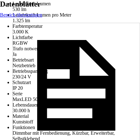
Datenblätter
Leuchtkraft Lumen
530 lm
Bereich überspringen
Leuchtkraft Lumen pro Meter
1.325 lm
Farbtemperatur
3.000 K
Lichtfarbe
RGBW
Trafo notwendig
Ja
Betriebsart
Netzbetrieb
Betriebsspannung
230/24 V
Schutzart
IP 20
Serie
MaxLED 500
Lebensdauer Leuchtmittel
30.000 h
Material
Kunststoff
Funktionen
Dimmbar mit Fernbedienung, Kürzbar, Erweiterbar,
Selbstklebend