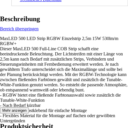
Beschreibung
Bereich überspringen
MaxLED 500 LED Strip RGBW Einzelstrip 2,5m 15W 530lm/m
RGBW+
Dieser MaxLED 500 Full-Line COB Strip schafft eine
beeindruckende Beleuchtung. Der Lichtstreifen mit einer Länge von
2,5m kann nach Bedarf mit zusätzlichen Strips, Verbindern und
Steuerungseinheiten mit Fernbedienung erweitert werden. Je nach
gewähltem Trafo unterscheidet sich die Maximallänge und sollte bei
der Planung berücksichtigt werden. Mit der RGBW-Technologie kann
zwischen fließenden Farbtönen gewählt und zusätzlich die Tunable-
White-Funktion genutzt werden. So entsteht die passende Atmosphäre,
ob entspannend warmweiß oder lebendig bunt.
- RGBW bietet eine fließende Farbtonauswahl sowie zusätzlich die
Tunable-White-Funktion
- Nach Bedarf kürzbar
- Rückseitig selbstklebend für einfache Montage
Mehr anzeigen
- Flexibles Material für die Montage auf flachen oder gewölbten
Untergründen
Produktsicherheit