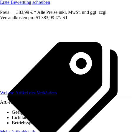
Erste Bewertung schreiben
Preis — 383,99 € * Alle Preise inkl. MwSt. und ggf. zzgl.
Versandkosten pro ST
383,99 €
*
/
ST
Weitere Artikel des Verkäufers
Art.-Nr.
12716697
Geeignet für
:
Raumbeleuchtung
Lichtfarbe
:
Einstellbares Weiß
Betriebsspannung
:
230/24 V
Mehr Artikeldetails