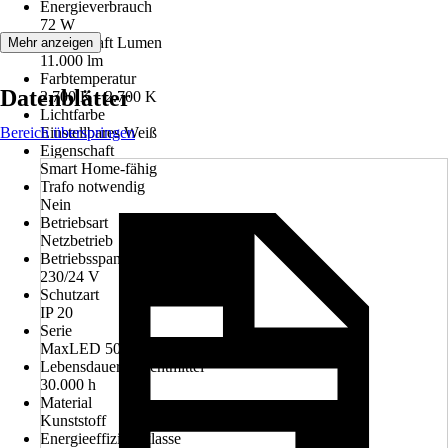
Energieverbrauch
72 W
Leuchtkraft Lumen
Mehr anzeigen
11.000 lm
Farbtemperatur
Datenblätter
2.700 K - 2.700 K
Lichtfarbe
Bereich überspringen
Einstellbares Weiß
Eigenschaft
Smart Home-fähig
Trafo notwendig
Nein
Betriebsart
Netzbetrieb
Betriebsspannung
230/24 V
Schutzart
IP 20
Serie
MaxLED 500
Lebensdauer Leuchtmittel
30.000 h
Material
Kunststoff
Energieeffizienzklasse