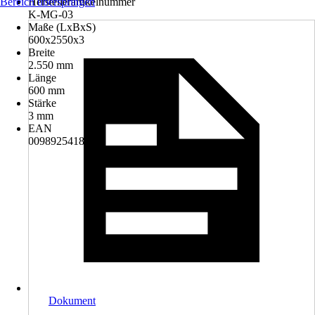
Bereich überspringen
Herstellerartikelnummer
K-MG-03
Maße (LxBxS)
600x2550x3
Breite
2.550 mm
Länge
600 mm
Stärke
3 mm
EAN
0098925418840
Dokument