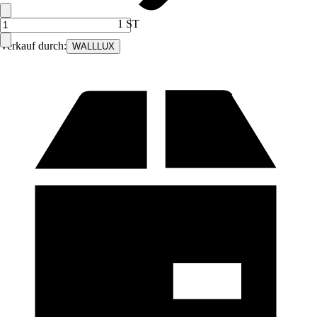
1 ST
Verkauf durch:
WALLLUX