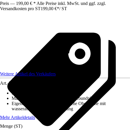
Preis — 199,00 € * Alle Preise inkl. MwSt. und ggf. zzgl.
Versandkosten pro ST
199,00 €
*
/
ST
Weitere Artikel des Verkäufers
Art.-Nr.
12584537
Maße (LxBxS)
:
600x2550x3
Material
:
Aluminium, Aluminiumverbundplatte
Eigenschaft
:
Kratzfest, Hygienische Oberfläche mit
wasserabweisender Beschichtung
Mehr Artikeldetails
Menge (ST)