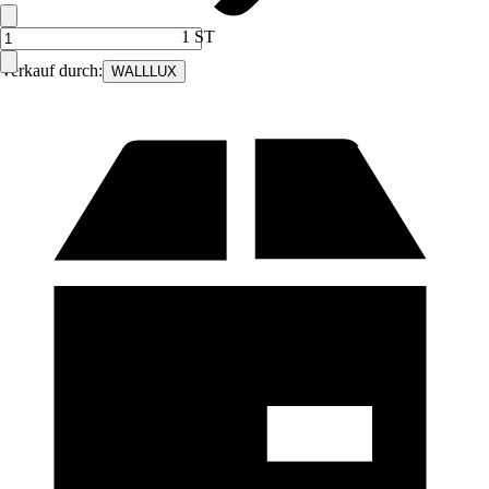
1 ST
Verkauf durch:
WALLLUX