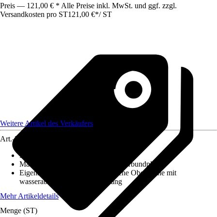
Preis — 121,00 € * Alle Preise inkl. MwSt. und ggf. zzgl.
Versandkosten pro ST
121,00 €
*
/
ST
Weitere Artikel des Verkäufers
Art.-Nr.
12584538
Maße (LxBxS)
:
600x1500x3
Material
:
Aluminium, Aluminiumverbundplatte
Eigenschaft
:
Kratzfest, Hygienische Oberfläche mit
wasserabweisender Beschichtung
Mehr Artikeldetails
Menge (ST)