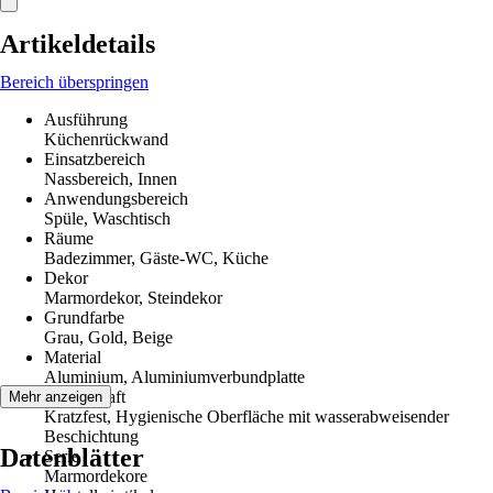
Artikeldetails
Bereich überspringen
Ausführung
Küchenrückwand
Einsatzbereich
Nassbereich, Innen
Anwendungsbereich
Spüle, Waschtisch
Räume
Badezimmer, Gäste-WC, Küche
Dekor
Marmordekor, Steindekor
Grundfarbe
Grau, Gold, Beige
Material
Aluminium, Aluminiumverbundplatte
Eigenschaft
Mehr anzeigen
Kratzfest, Hygienische Oberfläche mit wasserabweisender
Beschichtung
Datenblätter
Serie
Marmordekore