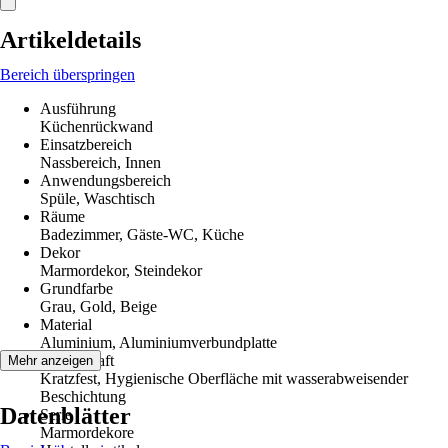
Artikeldetails
Bereich überspringen
Ausführung
Küchenrückwand
Einsatzbereich
Nassbereich, Innen
Anwendungsbereich
Spüle, Waschtisch
Räume
Badezimmer, Gäste-WC, Küche
Dekor
Marmordekor, Steindekor
Grundfarbe
Grau, Gold, Beige
Material
Aluminium, Aluminiumverbundplatte
Eigenschaft
Mehr anzeigen
Kratzfest, Hygienische Oberfläche mit wasserabweisender
Beschichtung
Datenblätter
Serie
Marmordekore