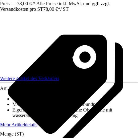
Preis — 78,00 € * Alle Preise inkl. MwSt. und ggf. zzgl.
Versandkosten pro ST
78,00 €
*
/
ST
Weitere Artikel des Verkäufers
Art.-Nr.
12584552
Maße (LxBxS)
:
600x1000x3
Material
:
Aluminium, Aluminiumverbundplatte
Eigenschaft
:
Kratzfest, Hygienische Oberfläche mit
wasserabweisender Beschichtung
Mehr Artikeldetails
Menge (ST)