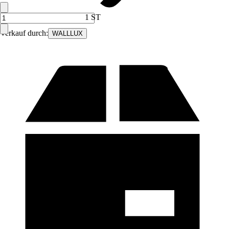
1 ST
Verkauf durch:
WALLLUX