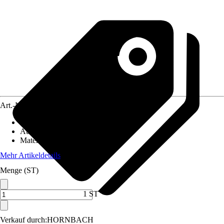
Art.-Nr.
210333
Artikeltyp
:
Rinne
Ausführung
:
Rinnensieb
Material
:
Kunststoff
Mehr Artikeldetails
Menge (ST)
1 ST
Verkauf durch:
HORNBACH