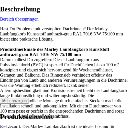
Beschreibung
Bereich überspringen
Hast Du Probleme mit verstopften Dachrinnen? Der Marley
Laubfangkorb Kunststoff anthrazit-grau RAL 7016 NW 75/100 mm
bietet eine praktische Lösung.
Produktmerkmale des Marley Laubfangkorb Kunststoff
anthrazit-grau RAL 7016 NW 75/100 mm
Darum solltest Du zugreifen: Dieser Laubfangkorb aus
Polyvinylchlorid (PVC) ist speziell für Dachflächen bis zu 100 m²
konzipiert und eignet sich hervorragend für Wochenendhäuser,
Garagen und Balkone. Das Rinnensieb verhindert effektiv das
Eindringen von Laub und anderen Verunreinigungen in die Dachrinne,
was die Wartung erheblich reduziert. Dank seiner
Alterungsbeständigkeit und Korrisionsfreiheit bleibt der Laubfangkorb
lange funktionstüchtig und witterungsbeständig. Die
heimwerkerfreundliche Montage durch einfaches Stecken macht die
Mehr anzeigen
Installation schnell und unkompliziert. Mit einem Durchmesser von
100 mm passt er perfekt in die entsprechenden Dachrinnen und sorgt
Produktsicherheit
für einen reibungslosen Wasserabfluss.
Festgezurrt: Der Marley Laubfangkorb ist die ideale Lösung für