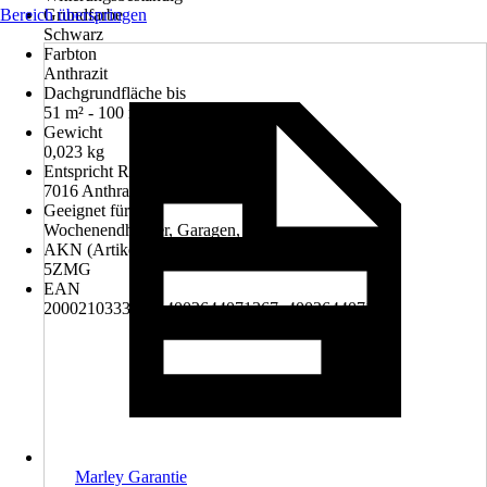
Bereich überspringen
Grundfarbe
Schwarz
Farbton
Anthrazit
Dachgrundfläche bis
51 m² - 100 m²
Gewicht
0,023 kg
Entspricht RAL-Farbton
7016 Anthrazitgrau
Geeignet für
Wochenendhäuser, Garagen, Balkone
AKN (Artikelkurznummer)
5ZMG
EAN
2000210333002, 4002644071367, 4002644071510
Marley Garantie