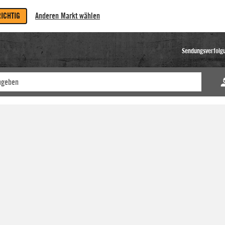
RICHTIG
Anderen Markt wählen
Sendungsverfolg