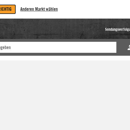
RICHTIG
Anderen Markt wählen
Sendungsverfolg