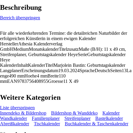
Beschreibung
Bereich überspringen
Für alle wiederkehrenden Termine: die detailreichen Naturbilder der
erfolgreichen Künstlerin in einem ewigen Kalender
HerstellerAthesia Kalenderverlag
GmbHMediumMonatskalenderTitelzusatzMaße (B/H): 11 x 49 cm,
Streifenplaner, Geburtstagskalender HeyeSerieGeburtstagskalender
Heye
KalenderInhaltKalenderTitelMarjolein Bastin: Geburtstagskalender
LangplanerErscheinungsdatum19.03.2024SpracheDeutschSeiten13La
enge490 mmHoehe4 mmBreite110
mmEAN9783756408955Groesse11 X 49
Weitere Kategorien
Liste überspringen
Innendeko & Bildershop
Bildershop & Wanddeko
Kalender
Wandkalender
Familienplaner
Streifenplaner
Bastelkalender
Abreißkalender
Tischkalender
Buchkalender & Taschenkalender