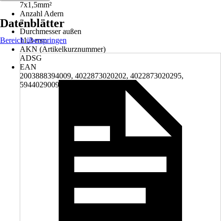
7x1,5mm²
Anzahl Adern
Datenblätter
7
Durchmesser außen
Bereich überspringen
11,3 mm
AKN (Artikelkurznummer)
ADSG
EAN
2003888394009, 4022873020202, 4022873020295,
5944029009345