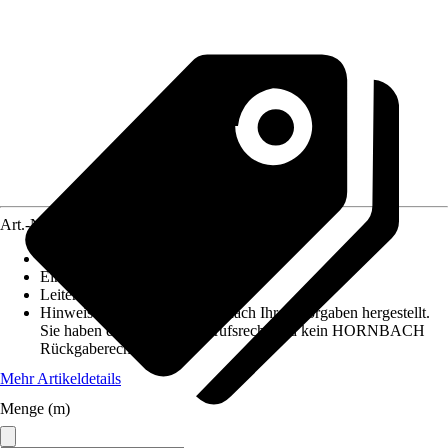
Art.-Nr.
3888394
Ausführung
:
Mantelleitung
Einheit
:
Meter
Leiterquerschnitt
:
1,5mm²
Hinweis: Dieser Artikel wird nach Ihren Vorgaben hergestellt.
Sie haben daher kein Widerrufsrecht und kein HORNBACH
Rückgaberecht.
Mehr Artikeldetails
Menge (m)