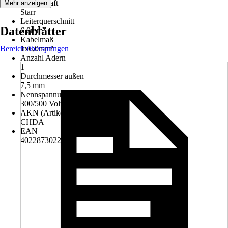
Eigenschaft
Mehr anzeigen
Starr
Leiterquerschnitt
Datenblätter
6,0mm²
Kabelmaß
Bereich überspringen
1x6,0mm²
Anzahl Adern
1
Durchmesser außen
7,5 mm
Nennspannung
300/500 Volt
AKN (Artikelkurznummer)
CHDA
EAN
4022873022190