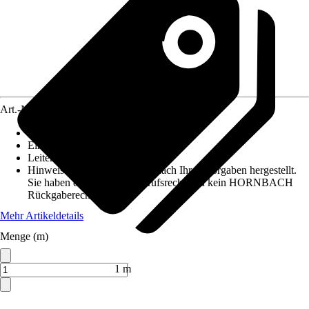
Art.-Nr.
5770905
Ausführung
:
Mantelleitung
Einheit
:
Meter
Leiterquerschnitt
:
6,0mm²
Hinweis: Dieser Artikel wird nach Ihren Vorgaben hergestellt.
Sie haben daher kein Widerrufsrecht und kein HORNBACH
Rückgaberecht.
Mehr Artikeldetails
Menge (m)
Verkauf durch:
HORNBACH
1 m