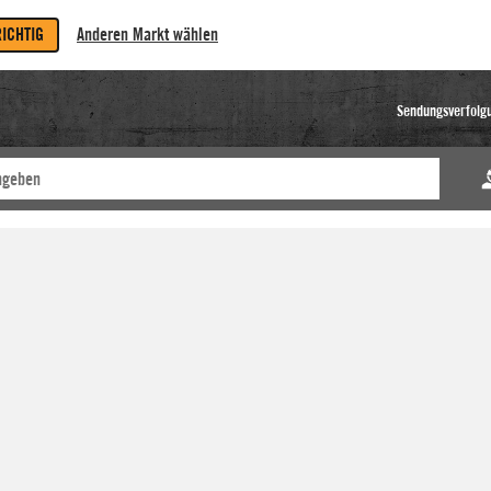
RICHTIG
Anderen Markt wählen
Sendungsverfolg