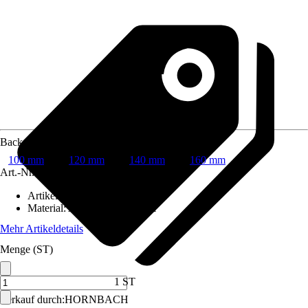
Backenbreite
100 mm
120 mm
140 mm
160 mm
Art.-Nr.
6608183
Artikeltyp
:
Schutzbacke
Material
:
Aluminium, Gummi
Mehr Artikeldetails
Menge (ST)
1 ST
Verkauf durch:
HORNBACH