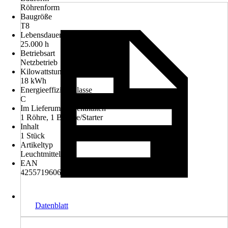
Röhrenform
Baugröße
T8
Lebensdauer
25.000 h
Betriebsart
Netzbetrieb
Kilowattstunden/1000h
18 kWh
Energieeffizienzklasse
C
Im Lieferumfang enthalten
1 Röhre, 1 Brücke/Starter
Inhalt
1 Stück
Artikeltyp
Leuchtmittel
EAN
4255719606395
Datenblatt