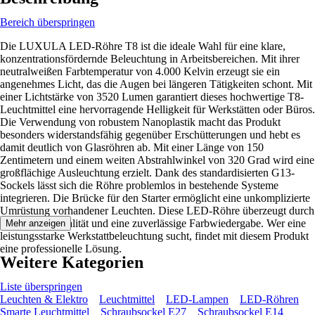
Bereich überspringen
Die LUXULA LED-Röhre T8 ist die ideale Wahl für eine klare,
konzentrationsfördernde Beleuchtung in Arbeitsbereichen. Mit ihrer
neutralweißen Farbtemperatur von 4.000 Kelvin erzeugt sie ein
angenehmes Licht, das die Augen bei längeren Tätigkeiten schont. Mit
einer Lichtstärke von 3520 Lumen garantiert dieses hochwertige T8-
Leuchtmittel eine hervorragende Helligkeit für Werkstätten oder Büros.
Die Verwendung von robustem Nanoplastik macht das Produkt
besonders widerstandsfähig gegenüber Erschütterungen und hebt es
damit deutlich von Glasröhren ab. Mit einer Länge von 150
Zentimetern und einem weiten Abstrahlwinkel von 320 Grad wird eine
großflächige Ausleuchtung erzielt. Dank des standardisierten G13-
Sockels lässt sich die Röhre problemlos in bestehende Systeme
integrieren. Die Brücke für den Starter ermöglicht eine unkomplizierte
Umrüstung vorhandener Leuchten. Diese LED-Röhre überzeugt durch
ihre Materialqualität und eine zuverlässige Farbwiedergabe. Wer eine
Mehr anzeigen
leistungsstarke Werkstattbeleuchtung sucht, findet mit diesem Produkt
eine professionelle Lösung.
Weitere Kategorien
Liste überspringen
Leuchten & Elektro
Leuchtmittel
LED-Lampen
LED-Röhren
Smarte Leuchtmittel
Schraubsockel E27
Schraubsockel E14