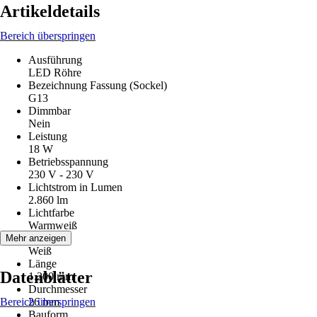
Artikeldetails
Bereich überspringen
Ausführung
LED Röhre
Bezeichnung Fassung (Sockel)
G13
Dimmbar
Nein
Leistung
18 W
Betriebsspannung
230 V - 230 V
Lichtstrom in Lumen
2.860 lm
Lichtfarbe
Warmweiß
Farbton
Mehr anzeigen
Weiß
Länge
Datenblätter
1.200 mm
Durchmesser
Bereich überspringen
26 mm
Bauform