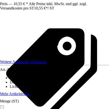
Preis — 10,55 € * Alle Preise inkl. MwSt. und ggf. zzgl.
Versandkosten pro ST
10,55 €
*
/
ST
Weitere Artikel des Verkäufers
Art.-Nr.
12595048
Lebensdauer
:
25.000 h
Dimmbar
:
Nein
Lichtfarbe
:
Warmweiß
Mehr Artikeldetails
Menge (ST)