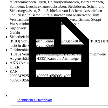
feuerhemmenden Türen, Heizkörperkonsolen, Bolzentreppen,
Schildern, Leuchtreklamebuchstaben, Steckdosen, Schalt- und
Sicherungskästen, Zum Schließen von Löchern, Ausbrüchen
und Rissen in Beton, Putz, Estrichen und Mauerwerk, zum
Verspachteln von Brunnenringen in Sickerschächten, Stoppt
Wassereinbrüche, erhärtet selbst unter Wasser.
Signalwort
Gefahr
Sicherheitshinweise (P-Sätze)
(P103) Vor Gebrauch Kennzeichnungsetikett lesen., (P102) Darf
nicht in die Hände von Kindern gelangen.
Gefahrenhinweise (H-Sätze)
(H315) Verursacht Hautreizungen., (H318) Verursacht schwere
Augenschäden., (H335) Kann die Atemwege reizen.
AKN (Artikelkurznummer)
U3ZR
EAN
2000243925007, 4009071056905, 4009071056929,
4009071056936
Technisches Datenblatt