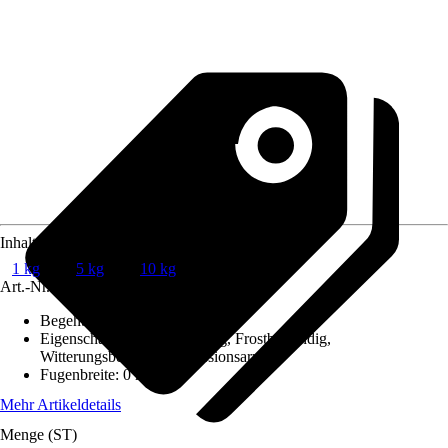
Inhalt
1 kg
5 kg
10 kg
Art.-Nr.
243925
Begehbar nach ca.
:
0,083 h
Eigenschaft
:
Wasserbeständig, Frostbeständig,
Witterungsbeständig, Emissionsarm
Fugenbreite
:
0 mm
Mehr Artikeldetails
Menge (ST)