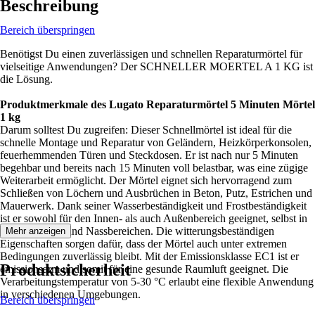
Beschreibung
Bereich überspringen
Benötigst Du einen zuverlässigen und schnellen Reparaturmörtel für
vielseitige Anwendungen? Der SCHNELLER MOERTEL A 1 KG ist
die Lösung.
Produktmerkmale des Lugato Reparaturmörtel 5 Minuten Mörtel
1 kg
Darum solltest Du zugreifen: Dieser Schnellmörtel ist ideal für die
schnelle Montage und Reparatur von Geländern, Heizkörperkonsolen,
feuerhemmenden Türen und Steckdosen. Er ist nach nur 5 Minuten
begehbar und bereits nach 15 Minuten voll belastbar, was eine zügige
Weiterarbeit ermöglicht. Der Mörtel eignet sich hervorragend zum
Schließen von Löchern und Ausbrüchen in Beton, Putz, Estrichen und
Mauerwerk. Dank seiner Wasserbeständigkeit und Frostbeständigkeit
ist er sowohl für den Innen- als auch Außenbereich geeignet, selbst in
Feuchträumen und Nassbereichen. Die witterungsbeständigen
Mehr anzeigen
Eigenschaften sorgen dafür, dass der Mörtel auch unter extremen
Bedingungen zuverlässig bleibt. Mit der Emissionsklasse EC1 ist er
Produktsicherheit
emissionsarm und somit für eine gesunde Raumluft geeignet. Die
Verarbeitungstemperatur von 5-30 °C erlaubt eine flexible Anwendung
in verschiedenen Umgebungen.
Bereich überspringen