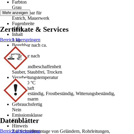
Farbton
Grau
Verwendbar für
Mehr anzeigen
Estrich, Mauerwerk
Fugenbreite
Zertifikate & Services
0 mm
Inhalt
Bereich überspringen
1 kg
Begehbar nach ca.
0,083 h
Belastbar nach
0,083 h
Untergrundbeschaffenheit
Sauber, Staubfrei, Trocken
Verarbeitungstemperatur
5 °C - 30 °C
Eigenschaft
Wasserbeständig, Frostbeständig, Witterungsbeständig,
Emissionsarm
Gebrauchsfertig
Nein
Emissionsklasse
Datenblätter
EC1
Hinweis
Bereich überspringen
Zur Schnellmontage von Geländern, Rohrleitungen,