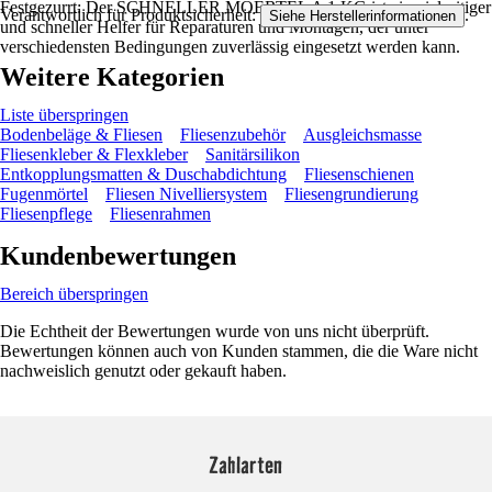
Festgezurrt: Der SCHNELLER MOERTEL A 1 KG ist ein vielseitiger
Verantwortlich für Produktsicherheit:
.
Siehe Herstellerinformationen
und schneller Helfer für Reparaturen und Montagen, der unter
verschiedensten Bedingungen zuverlässig eingesetzt werden kann.
Weitere Kategorien
Liste überspringen
Bodenbeläge & Fliesen
Fliesenzubehör
Ausgleichsmasse
Fliesenkleber & Flexkleber
Sanitärsilikon
Entkopplungsmatten & Duschabdichtung
Fliesenschienen
Fugenmörtel
Fliesen Nivelliersystem
Fliesengrundierung
Fliesenpflege
Fliesenrahmen
Kundenbewertungen
Bereich überspringen
Die Echtheit der Bewertungen wurde von uns nicht überprüft.
Bewertungen können auch von Kunden stammen, die die Ware nicht
nachweislich genutzt oder gekauft haben.
Zahlarten