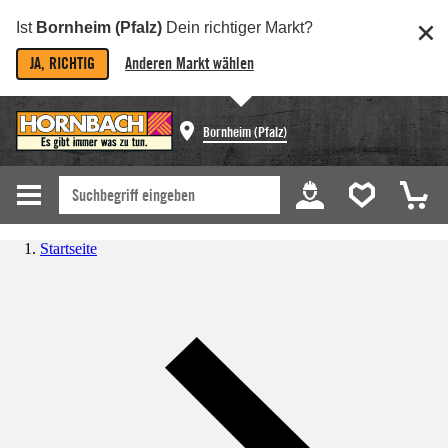
Ist
Bornheim (Pfalz)
Dein richtiger Markt?
JA, RICHTIG
Anderen Markt wählen
Bornheim (Pfalz)
Startseite