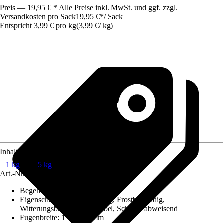
Preis — 19,95 € * Alle Preise inkl. MwSt. und ggf. zzgl.
Versandkosten pro Sack
19,95 €
*
/
Sack
Entspricht 3,99 € pro kg
(
3,99 €
/
kg
)
Inhalt
1 kg
5 kg
Art.-Nr.
7929350
Begehbar nach ca.
:
24 h
Eigenschaft
:
Wasserbeständig, Frostbeständig,
Witterungsbeständig, Flexibel, Schmutzabweisend
Fugenbreite
:
1 mm - 6 mm