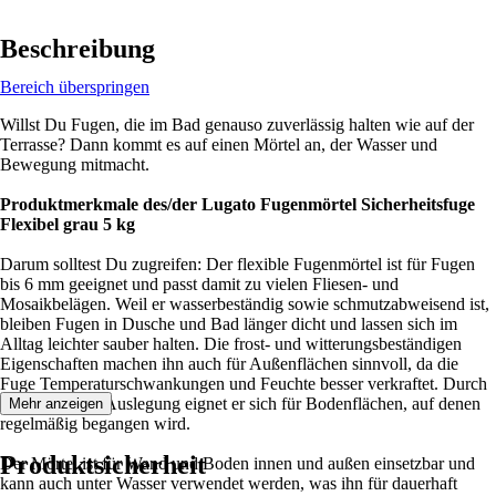
Beschreibung
Bereich überspringen
Willst Du Fugen, die im Bad genauso zuverlässig halten wie auf der
Terrasse? Dann kommt es auf einen Mörtel an, der Wasser und
Bewegung mitmacht.
Produktmerkmale des/der Lugato Fugenmörtel Sicherheitsfuge
Flexibel grau 5 kg
Darum solltest Du zugreifen: Der flexible Fugenmörtel ist für Fugen
bis 6 mm geeignet und passt damit zu vielen Fliesen- und
Mosaikbelägen. Weil er wasserbeständig sowie schmutzabweisend ist,
bleiben Fugen in Dusche und Bad länger dicht und lassen sich im
Alltag leichter sauber halten. Die frost- und witterungsbeständigen
Eigenschaften machen ihn auch für Außenflächen sinnvoll, da die
Fuge Temperaturschwankungen und Feuchte besser verkraftet. Durch
die abriebfeste Auslegung eignet er sich für Bodenflächen, auf denen
Mehr anzeigen
regelmäßig begangen wird.
Produktsicherheit
Der Mörtel ist für Wand und Boden innen und außen einsetzbar und
kann auch unter Wasser verwendet werden, was ihn für dauerhaft