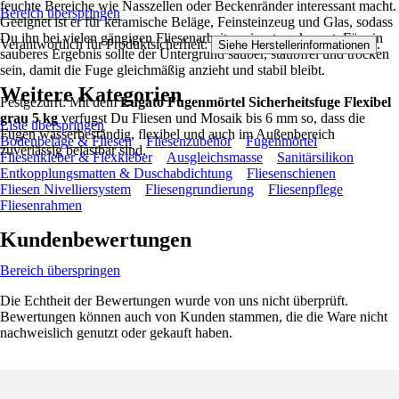
feuchte Bereiche wie Nasszellen oder Beckenränder interessant macht.
Bereich überspringen
Geeignet ist er für keramische Beläge, Feinsteinzeug und Glas, sodass
Du ihn bei vielen gängigen Fliesenarbeiten einsetzen kannst. Für ein
Verantwortlich für Produktsicherheit:
.
Siehe Herstellerinformationen
sauberes Ergebnis sollte der Untergrund sauber, staubfrei und trocken
sein, damit die Fuge gleichmäßig anzieht und stabil bleibt.
Weitere Kategorien
Festgezurrt: Mit dem
Lugato Fugenmörtel Sicherheitsfuge Flexibel
grau 5 kg
verfugst Du Fliesen und Mosaik bis 6 mm so, dass die
Liste überspringen
Fugen wasserbeständig, flexibel und auch im Außenbereich
Bodenbeläge & Fliesen
Fliesenzubehör
Fugenmörtel
zuverlässig belastbar sind.
Fliesenkleber & Flexkleber
Ausgleichsmasse
Sanitärsilikon
Entkopplungsmatten & Duschabdichtung
Fliesenschienen
Fliesen Nivelliersystem
Fliesengrundierung
Fliesenpflege
Fliesenrahmen
Kundenbewertungen
Bereich überspringen
Die Echtheit der Bewertungen wurde von uns nicht überprüft.
Bewertungen können auch von Kunden stammen, die die Ware nicht
nachweislich genutzt oder gekauft haben.