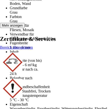
Boden, Wand
Grundfarbe
Grau
Farbton
Grau
Geeignet für
Mehr anzeigen
Fliesen, Mosaik
Verwendbar für
Zertifikate & Services
Feinsteinzeug, Keramik, Glas
Fugenbreite
Bereich überspringen
1 mm - 6 mm
Inhalt
5 kg
Reichweite (von bis)
1 m²/kg - 6 m²/kg
Begehbar nach ca.
24 h
Belastbar nach
168 h
Untergrundbeschaffenheit
Sauber, Staubfrei, Trocken
Verarbeitungstemperatur
5 °C - 30 °C
Eigenschaft
Wasserbeständig, Frostbeständig, Witterungsbeständig, Flexibel,