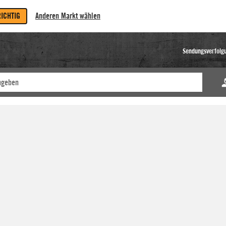
RICHTIG
Anderen Markt wählen
Sendungsverfolg