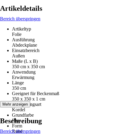
Artikeldetails
Bereich überspringen
Artikeltyp
Folie
Ausführung
Abdeckplane
Einsatzbereich
Außen
Maße (L x B)
350 cm x 350 cm
Anwendung
Erwärmung
Länge
350 cm
Geeignet für Beckenmaß
350 x 350 x 1 cm
Befestigungsart
Mehr anzeigen
Kordel
Grundfarbe
Beschreibung
Blau
Form
Bereich überspringen
Rund