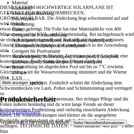
Material
DIESE EXTREM HOCHWERTIGE SOLARPLANE IST
Kunststoff
GEEIGNET FÜR RUNDFORMBECKEN,
Materialspezifizierung
GRÖSSE WÄHLBAR. Die Abdeckung liegt schwimmend auf und
Polyethylen
wird deshalb
Ausstattung
etwas kleiner gefertigt. Die Folie hat eine Materialdicke von 400
Ösen, -, -
Mikrometer und ist UVA- und Chlorbeständig. Bei nichtgebrauch wird
Geeignet für Poolausführung
sie einfach zusammengerollt und lässt sich platzsparend verstauen.
Aufstellpool, Aufstellpool, Aufstellpool, Aufstellpool,
Unsere Thermoabdeckplanen sind somit einfach in der Anwendung
Einbaupool, Aufstellpool, Aufstellpool
und
Geeignet für Poolvariante
bieten dir gleich mehrere Vorteile. Zum einen ist eine Solarfolie eine
Stahlwandpool, Stahlwandpool, Fastsetpool, Framepool,
kostengünstige Poolheizung die das Wasser durch die
Stahlwandpool, Stahlwandpool, Stahlwandpool
Sonneneinstrahlung im abgedeckten Pool um bis zu 7°C erwärmt.
Breite
Gleichzeitig wird die Wasserverdunstung minimiert und die Wärme
350 cm
über
EAN
Nacht besser gespeichert. Zusätzlich schützt die Abdeckung dein
Mehr anzeigen
4038755039705
Schwimmbecken vor Laub, Pollen und Schmutzeintrag und verringert
so
Produktsicherheit
den Pflegeaufwand und Chemieeinsatz. Bei richtiger Pflege sind die
Folien äußerst beständig und du wirst lange Freude an dieser
kostengünstigen Poolheizung und vielseitig einsetzbaren Abdeckung
Bereich überspringen
haben. Die Solarabdeckungen sind kleiner als die angegebene
Poolgröße gefertigt damit sie glatt auf der Wasseroberfläche
Verantwortlich für Produktsicherheit:
.
Siehe Herstellerinformationen
aufliegen. TECHNISCHE DATEN: * Materialstärke: 400 μm * Farbe:
blau