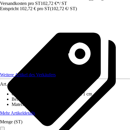
Versandkosten pro ST
102,72 €
*
/
ST
Entspricht 102,72 € pro ST
(
102,72 €
/
ST
)
Weitere Artikel des Verkäufers
Art.-Nr.
12683581
Geeignet für Beckenmaß
:
350 x 350 x 1 cm
Befestigungsart
:
Kordel
Material
:
Kunststoff
Mehr Artikeldetails
Menge (ST)