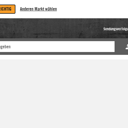
RICHTIG
Anderen Markt wählen
Sendungsverfolg