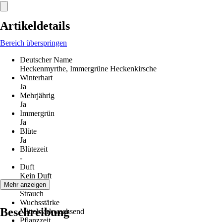
Artikeldetails
Bereich überspringen
Deutscher Name
Heckenmyrthe, Immergrüne Heckenkirsche
Winterhart
Ja
Mehrjährig
Ja
Immergrün
Ja
Blüte
Ja
Blütezeit
-
Duft
Kein Duft
Wuchs
Mehr anzeigen
Strauch
Wuchsstärke
Beschreibung
Mittelstarkwachsend
Pflanzzeit