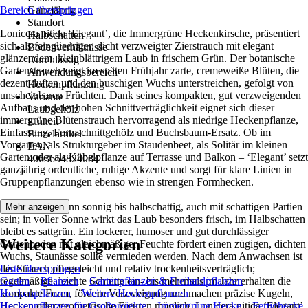
Bereich überspringen
Ganzjährig
Standort
Lonicera nitida ‘Elegant’, die Immergrüne Heckenkirsche, präsentiert
Halbschatten
sich als feingliedriger, dicht verzweigter Zierstrauch mit elegant
Bodenverhältnisse
glänzendem, kleinblättrigem Laub in frischem Grün. Der botanische
Durchlässig
Gartenstrauch zeigt im späten Frühjahr zarte, cremeweiße Blüten, die
Anwendungsbereich
dezent duften und den buschigen Wuchs unterstreichen, gefolgt von
Heckenpflanzung
unscheinbaren Früchten. Dank seines kompakten, gut verzweigenden
Variante
Aufbaus und der hohen Schnittverträglichkeit eignet sich dieser
Laubgehölz
immergrüne Blütenstrauch hervorragend als niedrige Heckenpflanze,
Einheit
Einfassung, Formschnittgehölz und Buchsbaum-Ersatz. Ob im
Einzelartikel
Vorgarten, als Strukturgeber im Staudenbeet, als Solitär im kleinen
EAN
Garten oder als Kübelpflanze auf Terrasse und Balkon – ‘Elegant’ setzt
4063654824084
ganzjährig ordentliche, ruhige Akzente und sorgt für klare Linien in
Gruppenpflanzungen ebenso wie in strengen Formhecken.
Der Standort kann sonnig bis halbschattig, auch mit schattigen Partien
Mehr anzeigen
sein; in voller Sonne wirkt das Laub besonders frisch, im Halbschatten
bleibt es sattgrün. Ein lockerer, humoser und gut durchlässiger
Weitere Kategorien
Gartenboden mit gleichmäßiger Feuchte fördert einen zügigen, dichten
Wuchs, Staunässe sollte vermieden werden. Nach dem Anwachsen ist
der Strauch pflegeleicht und relativ trockenheitsverträglich;
Liste überspringen
regelmäßige, leichte Schnitte ein- bis mehrmals im Jahr erhalten die
Garten
Pflanzen
Gartenpflanzen & Freilandpflanzen
kompakte Form, fördern Verzweigung und machen präzise Kugeln,
Heckenpflanzen
Weitere Heckenpflanzen
Hecken oder geometrische Figuren möglich. Lonicera nitida ‘Elegant’
Heckenpflanzen für Großprojekte
Immergrüne Hecke
Fertighecke