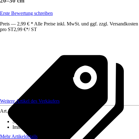
20–30 cm
Erste Bewertung schreiben
Preis — 2,99 € * Alle Preise inkl. MwSt. und ggf. zzgl. Versandkosten
pro ST
2,99 €
*
/
ST
Weitere Artikel des Verkäufers
Art.-Nr.
12566623
Standort
:
Halbschatten
Immergrün
:
Ja
Mehr Artikeldetails