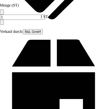
Menge (ST)
1 ST
Verkauf durch:
B&L GmbH