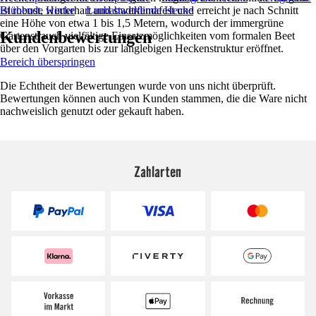
ist robust, winterhart und stadtklimafest und erreicht je nach Schnitt
Blühende Hecke
Laubabwerfende Hecke
eine Höhe von etwa 1 bis 1,5 Metern, wodurch der immergrüne
Kundenbewertungen
Gartenstrauch vielfältige Einsatzmöglichkeiten vom formalen Beet
über den Vorgarten bis zur langlebigen Heckenstruktur eröffnet.
Bereich überspringen
Die Echtheit der Bewertungen wurde von uns nicht überprüft.
Bewertungen können auch von Kunden stammen, die die Ware nicht
nachweislich genutzt oder gekauft haben.
Zahlarten