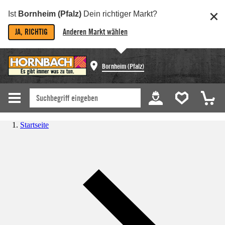
Ist
Bornheim (Pfalz)
Dein richtiger Markt?
JA, RICHTIG
Anderen Markt wählen
Bornheim (Pfalz)
Startseite