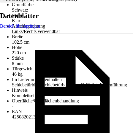
Grundfarbe
Schwarz
Datenblätter
Motiv
Klar
Bereich überspringen
Anschlagrichtung
Links/Rechts verwendbar
Breite
102,5 cm
Höhe
220 cm
Stärke
8 mm
Türgewicht ca.
46 kg
Im Lieferumfang enthalten
Schiebetürblatt, Schiebetürbeschlag, Griff-Set, Bodenführung
Hinweis
Komplettset
Oberfläche/Oberflächenbehandlung
-
EAN
4250820213555