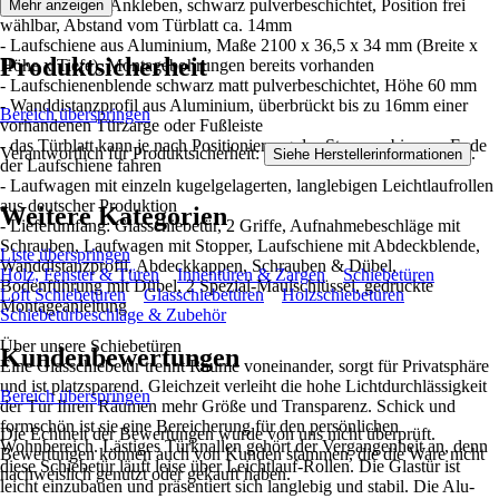
- Stabgriff zum Ankleben, schwarz pulverbeschichtet, Position frei
Mehr anzeigen
wählbar, Abstand vom Türblatt ca. 14mm
- Laufschiene aus Aluminium, Maße 2100 x 36,5 x 34 mm (Breite x
Produktsicherheit
Höhe x Tiefe), Montagebohrungen bereits vorhanden
- Laufschienenblende schwarz matt pulverbeschichtet, Höhe 60 mm
- Wanddistanzprofil aus Aluminium, überbrückt bis zu 16mm einer
Bereich überspringen
vorhandenen Türzarge oder Fußleiste
- das Türblatt kann je nach Positionierung des Stoppers bis zum Ende
Verantwortlich für Produktsicherheit:
.
Siehe Herstellerinformationen
der Laufschiene fahren
- Laufwagen mit einzeln kugelgelagerten, langlebigen Leichtlaufrollen
aus deutscher Produktion
Weitere Kategorien
- Lieferumfang: Glasschiebetür, 2 Griffe, Aufnahmebeschläge mit
Schrauben, Laufwagen mit Stopper, Laufschiene mit Abdeckblende,
Liste überspringen
Wanddistanzprofil, Abdeckkappen, Schrauben & Dübel,
Holz, Fenster & Türen
Innentüren & Zargen
Schiebetüren
Bodenführung mit Dübel, 2 Spezial-Maulschlüssel, gedruckte
Loft Schiebetüren
Glasschiebetüren
Holzschiebetüren
Montageanleitung
Schiebetürbeschläge & Zubehör
Über unsere Schiebetüren
Kundenbewertungen
Eine Glasschiebetür trennt Räume voneinander, sorgt für Privatsphäre
und ist platzsparend. Gleichzeit verleiht die hohe Lichtdurchlässigkeit
Bereich überspringen
der Tür Ihren Räumen mehr Größe und Transparenz. Schick und
formschön ist sie eine Bereicherung für den persönlichen
Die Echtheit der Bewertungen wurde von uns nicht überprüft.
Wohnbereich. Lästiges Türknallen gehört der Vergangenheit an, denn
Bewertungen können auch von Kunden stammen, die die Ware nicht
diese Schiebetür läuft leise über Leichtlauf-Rollen. Die Glastür ist
nachweislich genutzt oder gekauft haben.
leicht einzubauen und präsentiert sich langlebig und stabil. Die Alu-