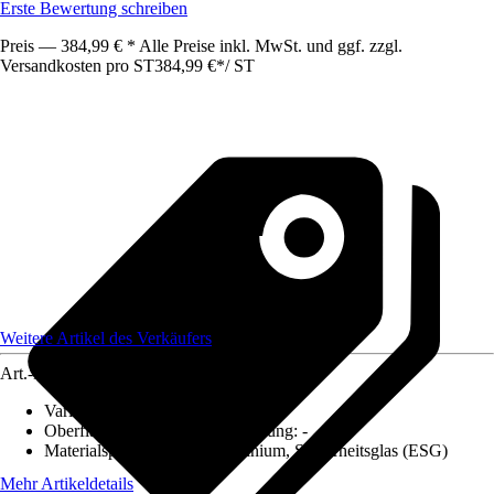
Erste Bewertung schreiben
Preis — 384,99 € * Alle Preise inkl. MwSt. und ggf. zzgl.
Versandkosten pro ST
384,99 €
*
/
ST
Weitere Artikel des Verkäufers
Art.-Nr.
12541380
Variante
:
Schiebetür-Komplettset
Oberfläche/Oberflächenbehandlung
:
-
Materialspezifizierung
:
Aluminium, Sicherheitsglas (ESG)
Mehr Artikeldetails