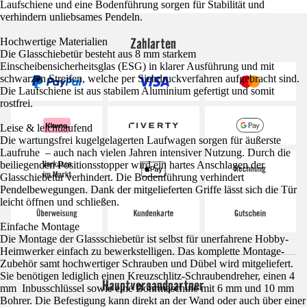
Laufschiene und eine Bodenführung sorgen für Stabilität und
verhindern unliebsames Pendeln.
Zahlarten
Hochwertige Materialien
Die Glasschiebetür besteht aus 8 mm starkem
Einscheibensicherheitsglas (ESG) in klarer Ausführung und mit
schwarzen Streifen, welche per Siebdruckverfahren aufgebracht sind.
Die Laufschiene ist aus stabilem Aluminium gefertigt und somit
rostfrei.
Leise & leichtlaufend
Die wartungsfrei kugelgelagerten Laufwagen sorgen für äußerste
Laufruhe – auch nach vielen Jahren intensiver Nutzung. Durch die
beiliegenden Positionsstopper wird ein hartes Anschlagen der
Glasschiebetür verhindert. Die Bodenführung verhindert
Pendelbewegungen. Dank der mitgelieferten Griffe lässt sich die Tür
leicht öffnen und schließen.
Einfache Montage
Die Montage der Glassschiebetür ist selbst für unerfahrene Hobby-
Heimwerker einfach zu bewerkstelligen. Das komplette Montage-
Zubehör samt hochwertiger Schrauben und Dübel wird mitgeliefert.
Sie benötigen lediglich einen Kreuzschlitz-Schraubendreher, einen 4
Hauptversandpartner
mm Inbusschlüssel sowie eine Bohrmaschine mit 6 mm und 10 mm
Bohrer. Die Befestigung kann direkt an der Wand oder auch über einer