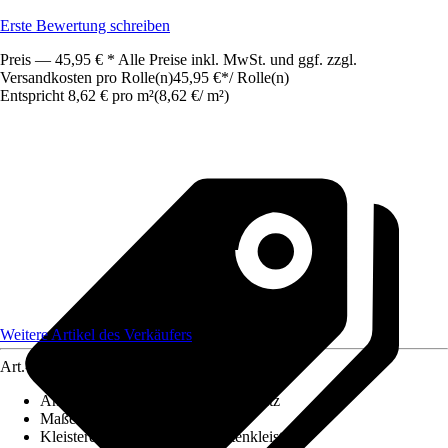
Erste Bewertung schreiben
Preis — 45,95 € * Alle Preise inkl. MwSt. und ggf. zzgl.
Versandkosten pro Rolle(n)
45,95 €
*
/
Rolle(n)
Entspricht 8,62 € pro m²
(
8,62 €
/
m²
)
Weitere Artikel des Verkäufers
Art.-Nr.
12562537
Ansatz des Musters
:
Versetzter Ansatz
Maße (BxH)
:
53 cm x 10.05 m
Kleisterempfehlung
:
Vliestapetenkleister