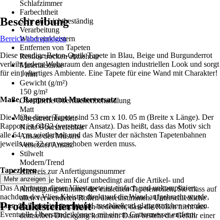
Schlafzimmer
Farbechtheit
Beschreibung
Sehr gut Lichtbeständig
Verarbeitung
Bereich überspringen
Wand einkleistern
Entfernen von Tapeten
Diese trendige Beton-Optik Tapete in Blau, Beige und Burgunderrot
Restlos trocken abziehbar
verleiht jedem Wohnraum den angesagten industriellen Look und sorgt
Materialstärke
für ein loftartiges Ambiente. Eine Tapete für eine Wand mit Charakter!
1 mm
Gewicht (g/m²)
150 g/m²
Maße, Rapport und Musterversatz
Oberfläche/Oberflächenbehandlung
Matt
Die Maße dieser Tapete sind 53 cm x 10. 05 m (Breite x Länge). Der
Überstreichbarkeit
Rapport ist 64/32 (versetzter Ansatz). Das heißt, dass das Motiv sich
Nicht Überstreichbar
alle 64 cm wiederholt und das Muster der nächsten Tapetenbahnen
Ansatz des Musters
jeweils um 32 cm verschoben werden muss.
Versetzter Ansatz
Stilwelt
Modern/Trend
Tapezieren
Hinweis zur Anfertigungsnummer
Mehr anzeigen
Achten Sie beim Kauf unbedingt auf die Artikel- und
Das Anbringen dieser Vliestapete ist einfach und unkompliziert:
Anfertigungsnummer der einzelnen Tapetenrollen. Sie muss auf
nachdem der Vlies-Kleister direkt auf die Wand aufgebracht wurde,
allen verwendeten Rollen übereinstimmen. Unterschiedliche
Produktsicherheit
kann die Tapete angesetzt und anschließend glattgestrichen werden.
Zahlen oder Buchstaben bedeuten, dass die Rollen nicht aus
Eventuelle Überstande können mit einem Cuttermesser entfernt
demselben Druckgang kommen. Dann besteht die Gefahr einer