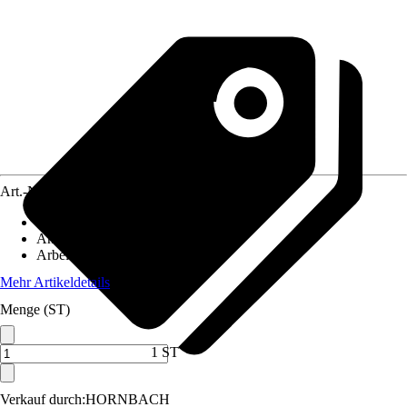
Art.-Nr.
12188798
Artikeltyp
:
Fliesenlaser, Linienlaser
Anwendung
:
Nivellieren, Messen
Arbeitsbereich
:
40 m
Mehr Artikeldetails
Menge (ST)
1 ST
Verkauf durch:
HORNBACH