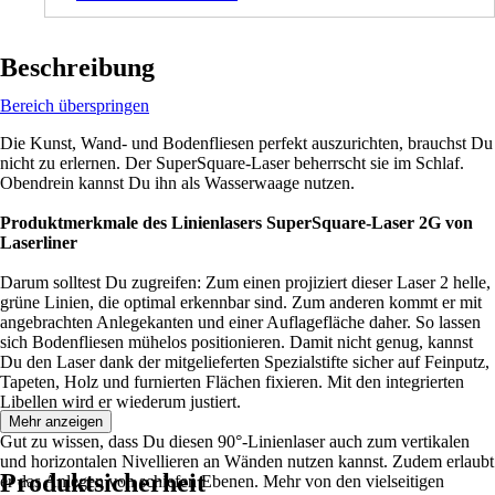
Beschreibung
Bereich überspringen
Die Kunst, Wand- und Bodenfliesen perfekt auszurichten, brauchst Du
nicht zu erlernen. Der SuperSquare-Laser beherrscht sie im Schlaf.
Obendrein kannst Du ihn als Wasserwaage nutzen.
Produktmerkmale des Linienlasers SuperSquare-Laser 2G von
Laserliner
Darum solltest Du zugreifen: Zum einen projiziert dieser Laser 2 helle,
grüne Linien, die optimal erkennbar sind. Zum anderen kommt er mit
angebrachten Anlegekanten und einer Auflagefläche daher. So lassen
sich Bodenfliesen mühelos positionieren. Damit nicht genug, kannst
Du den Laser dank der mitgelieferten Spezialstifte sicher auf Feinputz,
Tapeten, Holz und furnierten Flächen fixieren. Mit den integrierten
Libellen wird er wiederum justiert.
Mehr anzeigen
Gut zu wissen, dass Du diesen 90°-Linienlaser auch zum vertikalen
und horizontalen Nivellieren an Wänden nutzen kannst. Zudem erlaubt
Produktsicherheit
er das Anlegen von schiefen Ebenen. Mehr von den vielseitigen