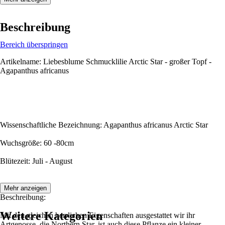
Beschreibung
Bereich überspringen
Artikelname: Liebesblume Schmucklilie Arctic Star - großer Topf -
Agapanthus africanus
Wissenschaftliche Bezeichnung: Agapanthus africanus Arctic Star
Wuchsgröße: 60 -80cm
Blütezeit: Juli - August
Mehr anzeigen
Beschreibung:
Weitere Kategorien
Mit den gleichen herrlichen Eigenschaften ausgestattet wir ihr
Artgenosse, die Northern Star, ist auch diese Pflanze ein kleiner,