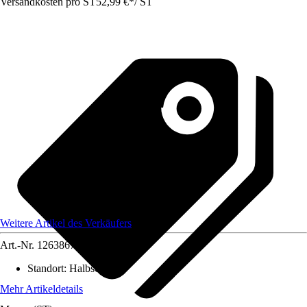
Versandkosten pro ST
52,99 €
*
/
ST
Weitere Artikel des Verkäufers
Art.-Nr.
12638670
Standort
:
Halbschatten
Mehr Artikeldetails