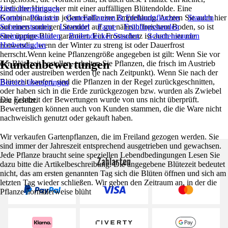
zierlicher Hingucker mit einer auffälligen Blütendolde. Eine
Liste überspringen
Kombination ist in jedem Falle eine Empfehlung. Achten Sie auch hier
Garten
Pflanzen
Gartenpflanzen & Freilandpflanzen
Stauden
auf einen sonnigen Standort auf gut nährstoffreichem Boden, so ist
Sommerstauden
Lavendel
Farne
Frühlingsstauden
eine üppige Blüte garantiert. Ein Frostschutz ist auch hier nur
Steingartenstauden
Bodendecker Stauden
Schattenstauden
notwendig, wenn der Winter zu streng ist oder Dauerfrost
Herbststauden
herrscht.Wenn keine Pflanzengröße angegeben ist gilt: Wenn Sie vor
Kundenbewertungen
der Blütezeit bestellen, erhalten Sie Pflanzen, die frisch im Austrieb
sind oder austreiben werden (je nach Zeitpunkt). Wenn Sie nach der
Blütezeit kaufen, sind die Pflanzen in der Regel zurückgeschnitten,
Bereich überspringen
oder haben sich in die Erde zurückgezogen bzw. wurden als Zwiebel
Die Echtheit der Bewertungen wurde von uns nicht überprüft.
neu gesetzt.
Bewertungen können auch von Kunden stammen, die die Ware nicht
nachweislich genutzt oder gekauft haben.
Wir verkaufen Gartenpflanzen, die im Freiland gezogen werden. Sie
sind immer der Jahreszeit entsprechend ausgetrieben und gewachsen.
Jede Pflanze braucht seine speziellen Lebendbedingungen Lesen Sie
Zahlarten
dazu bitte die Artikelbeschreibung. Die angegebene Blütezeit bedeutet
nicht, das am ersten genannten Tag sich die Blüten öffnen und sich am
letzten Tag wieder schließen. Wir geben den Zeitraum an, in der die
Pflanze normalerweise blüht