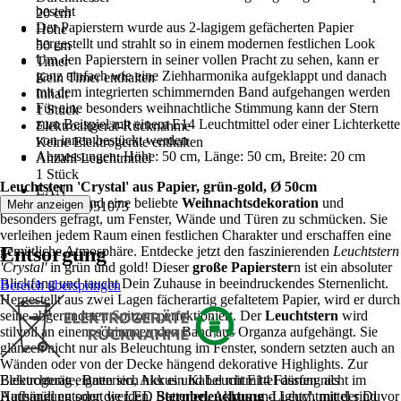
besteht
20 cm
Der Papierstern wurde aus 2-lagigem gefächerten Papier
Höhe
hergestellt und strahlt so in einem modernen festlichen Look
50 cm
Um den Papierstern in seiner vollen Pracht zu sehen, kann er
Timer
ganz einfach wie eine Ziehharmonika aufgeklappt und danach
Kein Timer enthalten
mit dem integrierten schimmernden Band aufgehangen werden
Inhalt
Für eine besonders weihnachtliche Stimmung kann der Stern
1 Stück
zum Beispiel mit einem E14 Leuchtmittel oder einer Lichterkette
Elektroaltgerät-Rücknahme
von innen bestückt werden
Keine Elektrogeräte enthalten
Abmessungen: Höhe: 50 cm, Länge: 50 cm, Breite: 20 cm
Anzahl Leuchtmittel
1 Stück
Leuchtstern 'Crystal' aus Papier, grün-gold, Ø 50cm
EAN
Papiersterne
sind eine beliebte
Weihnachtsdekoration
und
Mehr anzeigen
7391482051073
besonders gefragt, um Fenster, Wände und Türen zu schmücken. Sie
verleihen jedem Raum einen festlichen Charakter und erschaffen eine
Entsorgung
gemütliche Atmosphäre. Entdecke jetzt den faszinierenden
Leuchtstern
'Crystal'
in grün und gold! Dieser
große Papierster
n ist ein absoluter
Blickfang und taucht Dein Zuhause in beeindruckendes Sternenlicht.
Bereich überspringen
Hergestellt aus zwei Lagen fächerartig gefaltetem Papier, wird er durch
seine abgerundeten Spitzen perfektioniert. Der
Leuchtstern
wird
stilvoll an einem schimmernden Band aus Organza aufgehängt. Sie
glänzen nicht nur als Beleuchtung im Fenster, sondern setzten auch an
Wänden oder von der Decke hängend dekorative Highlights. Zur
Beleuchtung eignen sich hier ein Kabel mit E14 Fassung als
Elektrogeräte, Batterien, Akkus und Leuchtmittel dürfen nicht im
Aufhängung oder die LED
Hausmüll entsorgt werden. Batterien, Akkus und Leuchtmittel sind vor
Sternbeleuchtung
-Lighty', mit der Du