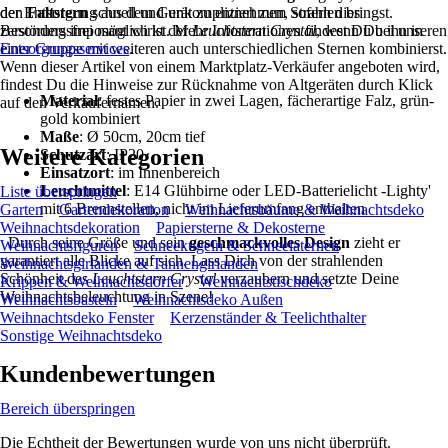
den
der Entsorgung aus dem Gerät zu entnehmen, sofern dies
Faltstern
schnell und unkompliziert zum Strahlen bringst.
Besonders imposant wirkt der
zerstörungsfrei möglich ist. Mehr Informationen findest Du bei unseren
Leuchtstern Crystal
, wenn Du ihn in
einer Gruppe mit weiteren auch unterschiedlichen Sternen kombinierst.
Entsorgungsservices
.
Wenn dieser Artikel von einem Marktplatz-Verkäufer angeboten wird,
findest Du die Hinweise zur Rücknahme von Altgeräten durch Klick
Material
: festes Papier in zwei Lagen, fächerartige Falz, grün-
auf den Verkäufernamen.
gold kombiniert
Maße
: Ø 50cm, 20cm tief
Weitere Kategorien
Schutzart
: IP20
Einsatzort
: im Innenbereich
Leuchtmittel
: E14 Glühbirne oder LED-Batterielicht -Lighty'
Liste überspringen
mit 6 Brennstellen, nicht im Lieferumfang enthalten
Garten
Gartendekoration
Weihnachtsbäume & Weihnachtsdeko
Weihnachtsdekoration
Papiersterne & Dekosterne
Durch seine Größe und sein
geschmackvolles Design
zieht er
Weihnachtsfiguren
Schneekugeln & Schneelaternen
garantiert alle Blicke auf sich. Lass Dich von der strahlenden
Weihnachtsgirlanden & Tannengirlanden
Schönheit des
Leuchtstern Crystal
verzaubern und setzte Deine
Krippen & Weihnachtsdörfer
Weihnachtstischdeko
Weihnachtsbeleuchtung in Szene!
Weihnachtsbasteln
Weihnachtsdeko Außen
Weihnachtsdeko Fenster
Kerzenständer & Teelichthalter
Sonstige Weihnachtsdeko
Kundenbewertungen
Bereich überspringen
Die Echtheit der Bewertungen wurde von uns nicht überprüft.