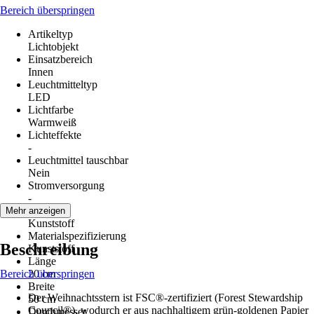
Bereich überspringen
Artikeltyp
Lichtobjekt
Einsatzbereich
Innen
Leuchtmitteltyp
LED
Lichtfarbe
Warmweiß
Lichteffekte
-
Leuchtmittel tauschbar
Nein
Stromversorgung
-
Material
Mehr anzeigen
Kunststoff
Materialspezifizierung
Beschreibung
Kunststoff
Länge
Bereich überspringen
20 cm
Breite
Der Weihnachtsstern ist FSC®-zertifiziert (Forest Stewardship
50 cm
Council®), wodurch er aus nachhaltigem grün-goldenen Papier
Durchmesser