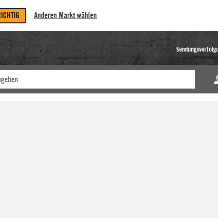
RICHTIG
Anderen Markt wählen
Sendungsverfolg