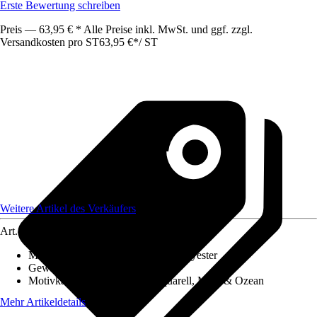
Erste Bewertung schreiben
Preis — 63,95 € * Alle Preise inkl. MwSt. und ggf. zzgl.
Versandkosten pro ST
63,95 €
*
/
ST
Weitere Artikel des Verkäufers
Art.-Nr.
12654236
Material Leinwand
:
Baumwolle, Polyester
Gewicht
:
2,5 kg
Motivkategorie
:
Menschen, Aquarell, Meer & Ozean
Mehr Artikeldetails