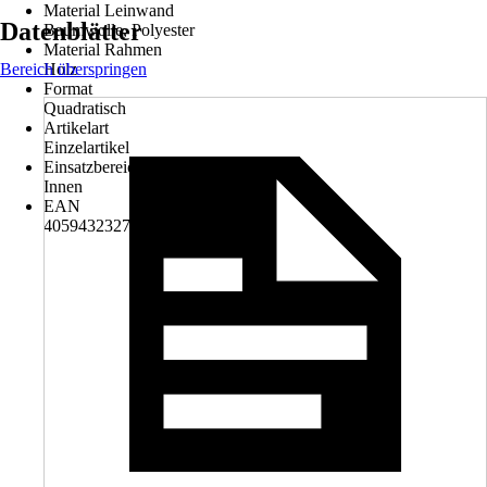
Material Leinwand
Datenblätter
Baumwolle, Polyester
Material Rahmen
Bereich überspringen
Holz
Format
Quadratisch
Artikelart
Einzelartikel
Einsatzbereich
Innen
EAN
4059432327915