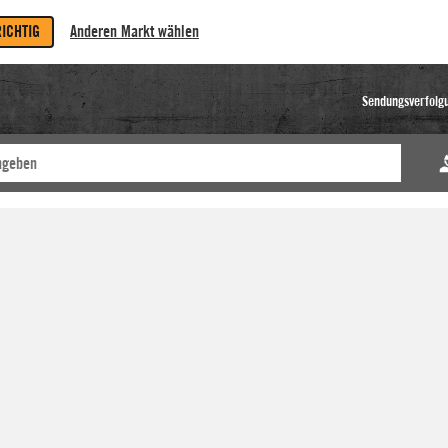
RICHTIG
Anderen Markt wählen
Sendungsverfolg