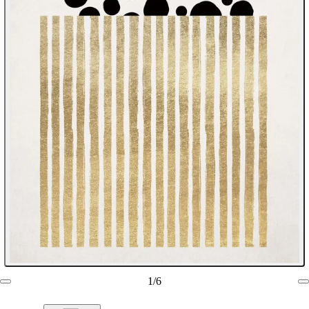
1
/
6