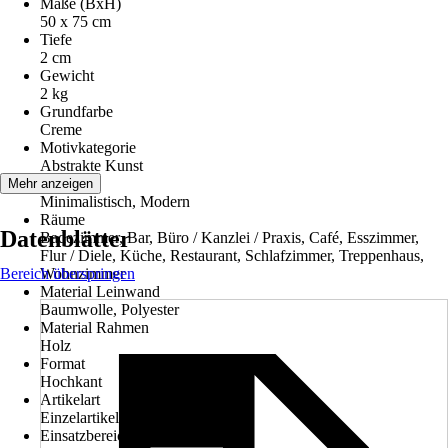
Maße (BxH)
50 x 75 cm
Tiefe
2 cm
Gewicht
2 kg
Grundfarbe
Creme
Motivkategorie
Abstrakte Kunst
Stilwelt
Mehr anzeigen
Minimalistisch, Modern
Räume
Datenblätter
Badezimmer, Bar, Büro / Kanzlei / Praxis, Café, Esszimmer,
Flur / Diele, Küche, Restaurant, Schlafzimmer, Treppenhaus,
Bereich überspringen
Wohnzimmer
Material Leinwand
Baumwolle, Polyester
Material Rahmen
Holz
Format
Hochkant
Artikelart
Einzelartikel
Einsatzbereich