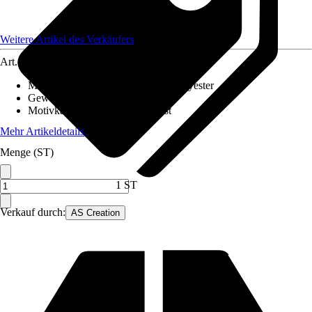
Weitere Artikel des Verkäufers
Art.-Nr.
12628992
Material Leinwand
:
Baumwolle, Polyester
Gewicht
:
2 kg
Motivkategorie
:
Abstrakte Kunst
Mehr Artikeldetails
Menge (ST)
1 ST
Verkauf durch:
AS Creation