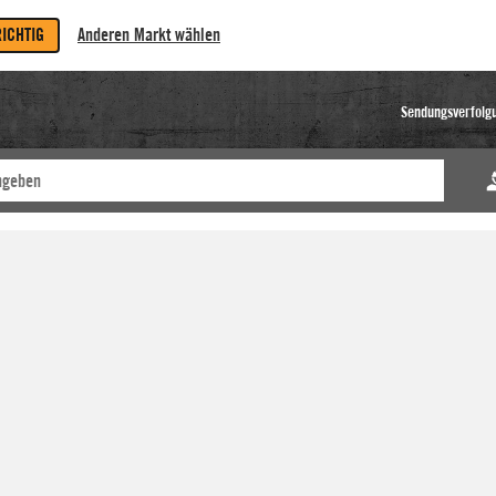
RICHTIG
Anderen Markt wählen
Sendungsverfolg