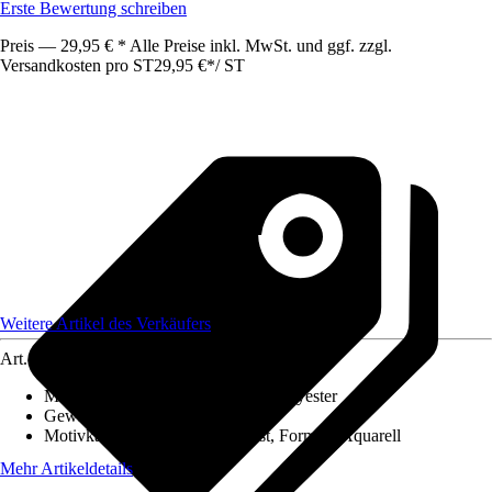
Erste Bewertung schreiben
Preis — 29,95 € * Alle Preise inkl. MwSt. und ggf. zzgl.
Versandkosten pro ST
29,95 €
*
/
ST
Weitere Artikel des Verkäufers
Art.-Nr.
12654240
Material Leinwand
:
Baumwolle, Polyester
Gewicht
:
1 kg
Motivkategorie
:
Abstrakte Kunst, Formen, Aquarell
Mehr Artikeldetails