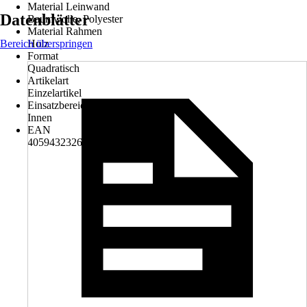
Material Leinwand
Datenblätter
Baumwolle, Polyester
Material Rahmen
Bereich überspringen
Holz
Format
Quadratisch
Artikelart
Einzelartikel
Einsatzbereich
Innen
EAN
4059432326307