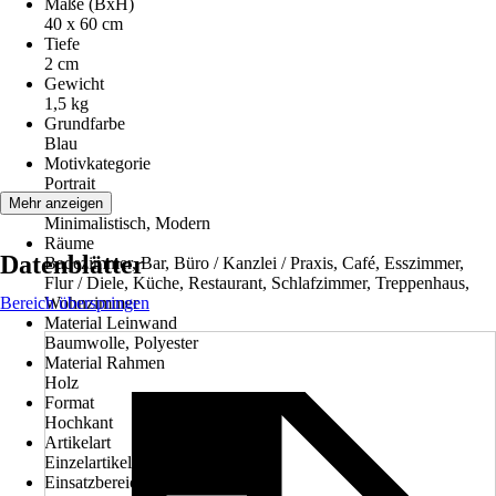
Maße (BxH)
40 x 60 cm
Tiefe
2 cm
Gewicht
1,5 kg
Grundfarbe
Blau
Motivkategorie
Portrait
Stilwelt
Mehr anzeigen
Minimalistisch, Modern
Räume
Datenblätter
Badezimmer, Bar, Büro / Kanzlei / Praxis, Café, Esszimmer,
Flur / Diele, Küche, Restaurant, Schlafzimmer, Treppenhaus,
Bereich überspringen
Wohnzimmer
Material Leinwand
Baumwolle, Polyester
Material Rahmen
Holz
Format
Hochkant
Artikelart
Einzelartikel
Einsatzbereich