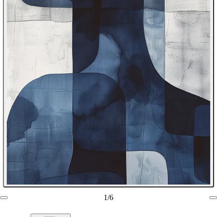
1
/
6