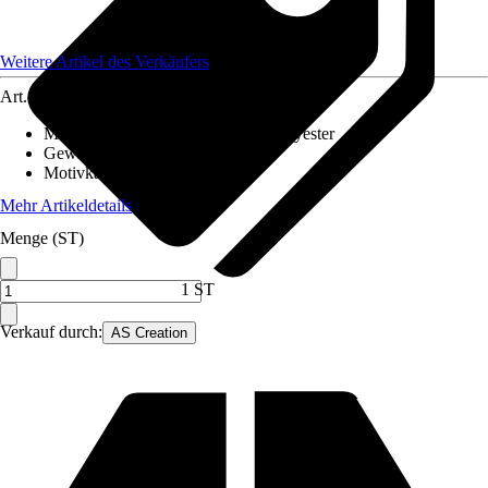
Weitere Artikel des Verkäufers
Art.-Nr.
12628698
Material Leinwand
:
Baumwolle, Polyester
Gewicht
:
1,5 kg
Motivkategorie
:
Portrait
Mehr Artikeldetails
Menge (ST)
1 ST
Verkauf durch:
AS Creation