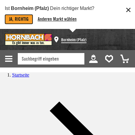
Ist
Bornheim (Pfalz)
Dein richtiger Markt?
JA, RICHTIG
Anderen Markt wählen
Bornheim (Pfalz)
Startseite