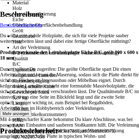
Material
Holz
Beschreibung
Materialspezifizierung
Eiche
Bereich überspringen
Oberfläche/Oberflächenbehandlung
Geölt
Du willst eine stabile Holzplatte, die sich für viele Projekte sauber
Grundfarbe
weiterverarbeiten lässt und dabei eine fertige Oberfläche mitbringt?
Holz
Art der Verleimung
Produktmerkmale der Leimholzplatte Eiche B/C geölt 800 x 600 x
D 2 (Innenbereich mit kurzzeitiger Wassereinwirkung)
18 mm
Qualität
B/C
Darum solltest Du zugreifen: Die geölte Oberfläche spart Dir einen
Eigenschaft
Arbeitsschritt und betont die Maserung, sodass sich die Platte direkt für
Keilgezinkte Lamellen
sichtbare Flächen im Innenausbau oder Möbelbau eignet. Durch
Kantenausprägung
keilgezinkte Lamellen entsteht eine formstabile Massivholzplatte, die
4-seitig scharfe Kante
sich gut zuschneiden und verschrauben lässt. Die Qualitätsstufe B/C ist
Gewicht pro Stück
sinnvoll, wenn eine Seite im Blickfeld liegt und die zweite Seite
5,87 kg
optisch weniger wichtig ist, zum Beispiel bei Regalböden,
Länge
Arbeitsflächen im Hobbybereich oder Verkleidungen.
800 mm
Mehr anzeigen
AKN (Artikelkurznummer)
Mit 4-seitig scharfer Kante bekommst Du klare Abschlüsse, was bei
HJRY
passgenauen Einbauten und sauberen Stoßkanten hilft. Die Verleimung
EAN
Produktsicherheit
D 2 ist für den Innenbereich mit kurzzeitiger Wassereinwirkung
4005014555085, 4005985817861, 4005985819575,
ausgelegt, wodurch die Platte in typischen Wohn- und
4007622057456