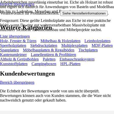
Arbeitsbereichen zuverlässig einsetzbar ist. Eiche als Holzart ist robust
Bereich überspringen
und eignet sich dadurch für Anwendungen von Basteln und Modellbau
bis hin zu Ladenbau, Messebau und Renovierung.
Verantwortlich für Produktsicherheit:
.
Siehe Herstellerinformationen
Festgezurrt: Diese geölte Leimholzplatte aus Eiche ist eine praktische
Wahl, wenn Du eine gut weiterverarbeitbare Massivholzplatte mit
Weitere Kategorien
nutzbarer Sichtseite für Innenausbau und Möbelprojekte suchst.
Liste überspringen
Holz, Fenster & Türen
Möbelbau & Holzplatten
Leimholzplatten
Sperrholzplatten
Siebdruckplatten
Multiplexplatten
MDF-Platten
Spanplatten
Möbelbauplatten & Regalböden
Tischplatten
Kantenumleimer
Lamellentüren & Profiltüren
Altholz & Gerüstbohlen
Paletten
Einbauschranksystem
Kunststoffplatten
Campingboxen
HPL-Platten
Kundenbewertungen
Bereich überspringen
Die Echtheit der Bewertungen wurde von uns nicht überprüft.
Bewertungen können auch von Kunden stammen, die die Ware nicht
nachweislich genutzt oder gekauft haben.