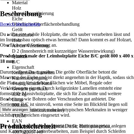
Material
Holz
Beschreibung
Materialspezifizierung
Eiche
Bereich überspringen
Oberfläche/Oberflächenbehandlung
Geölt
Du willst eine stabile Holzplatte, die sich sauber verarbeiten lässt und
Grundfarbe
im Innenausbau optisch etwas hermacht? Dann kommt es auf Holzart,
Holz
Oberfläche und Sortierung an.
Art der Verleimung
D 2 (Innenbereich mit kurzzeitiger Wassereinwirkung)
Produktmerkmale der Leimholzplatte Eiche B/C geölt 800 x 400 x
Qualität
18 mm
B/C
Eigenschaft
Darum solltest Du zugreifen: Die geölte Oberfläche betont die
Keilgezinkte Lamellen
Maserung der Eiche und ist direkt angenehm in der Haptik, sodass sich
Kantenausprägung
die Platte gut für sichtbare Flächen wie Möbel, Regale oder
4-seitig scharfe Kante
Verkleidungen eignet. Durch keilgezinkte Lamellen entsteht eine
Gewicht pro Stück
formstabile Massivholzplatte, die sich für Zuschnitte und weitere
3,92 kg
Bearbeitung wie Bohren oder Verschrauben gut anbietet. Die
Länge
Sortierung B/C ist sinnvoll, wenn eine Seite im Blickfeld liegen soll
800 mm
und die andere Seite mit mehr holztypischen Merkmalen in weniger
Mehr anzeigen
AKN (Artikelkurznummer)
sichtbaren Bereichen eingesetzt wird.
TUEM
EAN
Produktsicherheit
Mit 4-seitig scharfer Kante kannst Du die Platte passgenau anlegen
4005014555078, 4005985817854, 4005985819568,
und Kanten gezielt weiterbearbeiten, zum Beispiel durch Schleifen
4007622057449