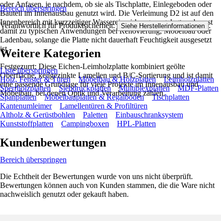
oder Anfasen, je nachdem, ob sie als Tischplatte, Einlegeboden oder
Bereich überspringen
Bauteil im Innenausbau genutzt wird. Die Verleimung D2 ist auf den
Innenbereich mit kurzzeitiger Wassereinwirkung ausgelegt und passt
Verantwortlich für Produktsicherheit:
.
Siehe Herstellerinformationen
damit zu typischen Anwendungen bei Renovierung, Möbelbau oder
Ladenbau, solange die Platte nicht dauerhaft Feuchtigkeit ausgesetzt
ist.
Weitere Kategorien
Festgezurrt: Diese Eichen-Leimholzplatte kombiniert geölte
Liste überspringen
Oberfläche, keilgezinkte Lamellen und B/C-Sortierung und ist damit
Holz, Fenster & Türen
Möbelbau & Holzplatten
Leimholzplatten
eine passende Grundlage für viele Projekte im Innenausbau und
Sperrholzplatten
Siebdruckplatten
Multiplexplatten
MDF-Platten
Möbelbau, bei denen Optik und Verarbeitung zählen.
Spanplatten
Möbelbauplatten & Regalböden
Tischplatten
Kantenumleimer
Lamellentüren & Profiltüren
Altholz & Gerüstbohlen
Paletten
Einbauschranksystem
Kunststoffplatten
Campingboxen
HPL-Platten
Kundenbewertungen
Bereich überspringen
Die Echtheit der Bewertungen wurde von uns nicht überprüft.
Bewertungen können auch von Kunden stammen, die die Ware nicht
nachweislich genutzt oder gekauft haben.